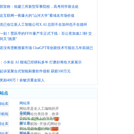
部宣称：组建三所新型军事院校，高考同学新去处
近互联网一夜爆火的“山河大学”看域名市场价值
克已创立新人工智能公司X.AI 总部不在加州也不在德州
一刻！贾跃亭的FF91量产车正式下线：百公里加速2.3秒 交
间又“跳票”
若没有垄断搜索市场 ChatGPT等创新技术可能在几年前就已
：小米在 AI 领域已经耕耘多年 打磨好将给大家展示
起诉某聚合式智能刷量软件侵权 获赔100万元
奖励400万！俞敏洪重金留人
站点
网站库
网站库是全人工编辑的开
导航啦
放式网站分类目录，收录
导航啦-您网上冲浪导航专
www.wangzhanku.com
国内外、各行业优秀网
网址库
家！导航啦~开放式网站分
站，旨在为用户提供更全
网址库是免费的网站分类
www.daohangla.com
类目录导航平台，收集国
面的网站分类目录检索、
网站库
目录收录网站，致力于建