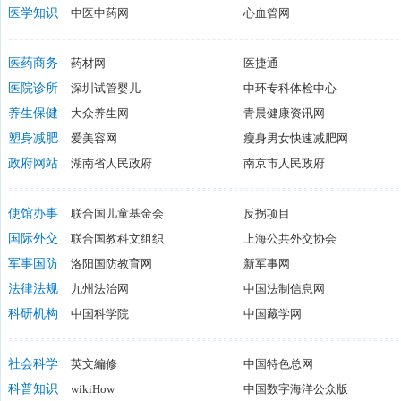
慧中心理网
医学知识
中医中药网
南京心理咨询网--南京佳境心理咨询中心
心血管网
沈阳沈大
趣味医学网
万方医学网
医学全在
医药商务
药材网
医捷通
家家乐购保健品商城
医院诊所
深圳试管婴儿
中国国家食品药品监督管理局SFDA
中环专科体检中心
人民同泰
武汉大学口腔医院
养生保健
大众养生网
武汉百佳妇产医院
青晨健康资讯网
武汉理工
爱康国宾
塑身减肥
爱美容网
康比特医疗保健产品网
瘦身男女快速减肥网
ok买单
P57
政府网站
湖南省人民政府
上海卓然美容院仪器厂
南京市人民政府
柴棒网
西安市人民政府
中国林业网
云南省人
使馆办事
联合国儿童基金会
反拐项目
中国驻俄罗斯大使馆
国际外交
联合国教科文组织
新加坡驻华大使馆
上海公共外交协会
美国驻华
中国国际法学会
军事国防
洛阳国防教育网
中国人民外交学会
新军事网
中国公共
强国网
法律法规
九州法治网
虎贲网
中国法制信息网
止戈网
中国交通事故赔偿网
科研机构
中国科学院
上海法院网
中国藏学网
公益律师
中国城乡规划行业网
中国科技信息研究所
国家标准
社会科学
英文編修
中国特色总网
中国社会科学网
科普知识
wikiHow
内蒙古社科联
中国数字海洋公众版
社科网