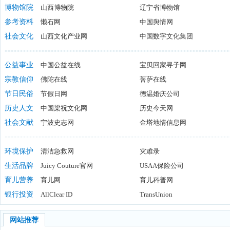
宁夏大众科技网
博物馆院
山西博物院
东方科普网
辽宁省博物馆
科普知识
深圳博物馆
参考资料
懒石网
南京博物院
中国舆情网
湖北省博
参考资料网
社会文化
山西文化产业网
云南查新咨询服务平台
中国数字文化集团
上海地质
顶尖设计
中国非物质文化遗产网
中国档案
公益事业
中国公益在线
宝贝回家寻子网
壹基金官方网站
宗教信仰
佛陀在线
中华骨髓库
菩萨在线
志愿北京
信基督网络商城
节日民俗
节假日网
中国伊斯兰教协会
德温婚庆公司
我爱耶稣
福客民俗网
历史人文
中国梁祝文化网
中国彝族网
历史今天网
中国民俗
历史春秋网
社会文献
宁波史志网
龙的传人网
金塔地情信息网
孔学堂
互动百科
恩施州史志网
广西地情
环境保护
清洁急救网
灾难录
水博网
生活品牌
Juicy Couture官网
中国清洁生产网
USAA保险公司
水保人家
Legrand中国官网
育儿营养
育儿网
Lamps Plus灯具家具网
育儿科普网
香港卫生署
银行投资
AllClear ID
nhs
TransUnion
加拿大儿
Experian公司
网站推荐