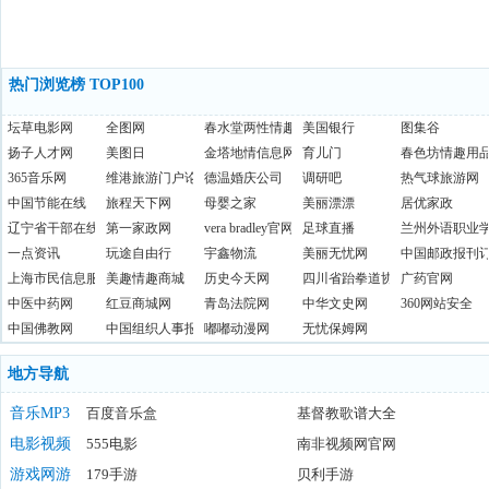
热门浏览榜 TOP100
坛草电影网
全图网
春水堂两性情趣网
美国银行
图集谷
扬子人才网
美图日
金塔地情信息网
育儿门
春色坊情趣用
365音乐网
维港旅游门户论坛
德温婚庆公司
调研吧
热气球旅游网
中国节能在线
旅程天下网
母婴之家
美丽漂漂
居优家政
辽宁省干部在线学习网
第一家政网
vera bradley官网
足球直播
兰州外语职业
一点资讯
玩途自由行
宇鑫物流
美丽无忧网
中国邮政报刊
上海市民信息服务网
美趣情趣商城
历史今天网
四川省跆拳道协会
广药官网
中医中药网
红豆商城网
青岛法院网
中华文史网
360网站安全
中国佛教网
中国组织人事报
嘟嘟动漫网
无忧保姆网
地方导航
音乐MP3
百度音乐盒
基督教歌谱大全
DJ音乐网
电影视频
555电影
九酷听听
南非视频网官网
爱BBox
ClipShake官网
游戏网游
179手游
美女视频宣传网官网
贝利手游
《笑笑大