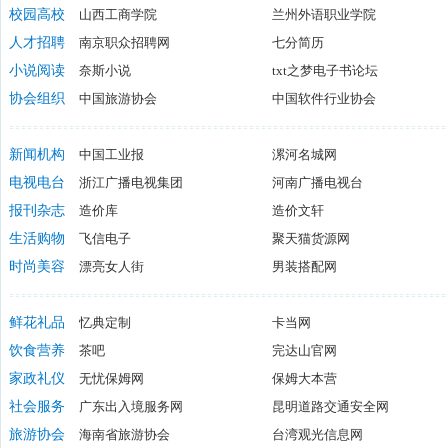
佳吉快运
校园高校
山西工商学院
ups物流
兰州外语职业学院
邮政EMS
人才招聘
南京职众招聘网
七分简历
扬子人才网
小说阅读
奈斯小说
安阳人才网
txt之梦电子书论坛
职友集
有声吧
协会组织
中国旅游协会
黑客小说
中国软件行业协会
e小说
中国中小企业协会
中国证券投资基金业协会
中国标准
新闻机构
中国工业报
漯河名城网
电视电台
浙江广播电视集团
河南广播电视台
深圳广播电影电视集团
报刊杂志
造价库
北京广播网
造价文轩
北京人民
中国组织人事报
生活购物
飞信电子
聚天猫货源网
聚划算
时尚美容
漂亮女人街
小米有品
男装搭配网
蟹束阁大
长生鸟美颜网
天空九城官网
靓妆频道
鲜花礼品
忆典定制
卡当网
饮食营养
茶吧
完达山官网
母婴之家
家政礼仪
无忧保姆网
保姆大本营
社会服务
广东出入境服务网
昆明道路交通安全网
旅游协会
海南省旅游协会
台湾观光信息网