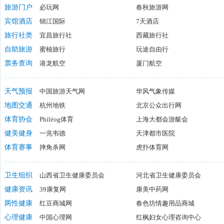
旅游门户
必玩网
春秋旅游网
搜狐旅游频道
宾馆酒店
锦江国际
旅游互联
7天酒店
猫途鹰
洲际酒店集团
旅行社类
宜昌旅行社
你好酒店
西藏旅行社
清沐酒店
七海邮轮旅游网
自助旅游
蜜柚旅行
嗳游网
玩途自由行
票务查询
港龙航空
厦门航空
天气预报
中国旅游天气网
华风气象传媒
地图交通
杭州地铁
北京公众出行网
体育协会
Philéog体育
上海大都会游艇会
中国足协
健美健身
一兆韦德
中国体育舞蹈
天津都市医院
上海市登
爱美网瑜伽
体育赛事
摔角杀网
瑜米之伽网
虎扑体育网
广场舞啦
NBA中国官方网站
Live直播吧
海南赛事
卫生组织
山西省卫生健康委员会
河北省卫生健康委员会
中华人民共和国国家卫生健康委员会
健康资讯
39康复网
江西动物卫生监督网
康美中药网
乌鲁木齐
养生之道网
两性健康
红豆商城网
求医网
春色坊情趣用品商城
爱爱医
七彩谷商城
心理健康
中国心理网
爱优商城
红枫妇女心理咨询中心
春水堂两