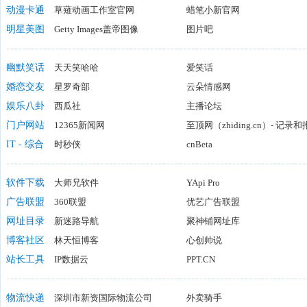
达人游戏
动漫卡通
草薙动画工作室官网
蓝魔手游网
蜡笔小新官网
赛尔号官
Studio Ponoc工作室官网
明星美图
Getty Images盖帝图像
国际动画电影协会官网
图片吧
TRIGG
街拍网
搜图网
素材宝
幽默笑话
天天笑哈哈
爱笑话
笑掉牙搞笑网
婚恋交友
星罗奇部
云朵情感网
月老屋婚恋网
娱乐八卦
西瓜社
主的爱相亲网
主播论坛
爱穆网
烧饼娱乐网
门户网站
12365新闻网
肉麻情话
至顶网（zhiding.cn）- 记
上海女人
天山网
IT - 综合
时秒侠
光明网
cnBeta
中国新闻
LinuxTOY
企源微管家
掘金
软件下载
大师兄软件
YApi Pro
百家乐算牌器
广告联盟
360联盟
盈利宝挂机软件
优艺广告联盟
Win7之
苏宁联盟
网址目录
新迷路导航
4399广告联盟
聚神铺网址库
联达联盟
维基导航
博客社区
林天恒博客
分类目录
心创帅说
分类目录
51CTO博客
站长工具
IP数据云
QQ空间
PPT.CN
CSDN博
卡卡网
一起测17CE
火车采集
物流快递
深圳市新资国际物流公司
外卖骑手