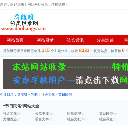
您好，欢迎到来！网站网址收录，值得选择！
网站首页
网站目录
站长资讯
分类浏览
215
8333
0
导航呀分类目录网已创建
个主题分类，收录
个优秀站点，待审核
企业目录：
导航呀
»
导航
»
社会文化
»
节日民俗
“节日民俗”网站大全
社会文化
公益事业
宗教信仰
节日民俗
(10)
(10)
(11)
(10)
文物古迹
语言文字
社会文献
社会调查
(0)
(0)
(10)
(0)