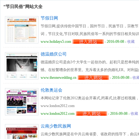
“节日民俗”网站大全
节假日网
节假日网,提供传统中国节日，国外节日，民族节日，宗教节
词，节日文化,节日对联,民族民俗等一系列的节假日相关知
www.holidays5.com
- 2016-09-08 -
收藏
德温婚庆公司
德温婚庆公司是由3个大学生一起创办的。起初只是想单纯
憾。在纷繁嘈杂的世界里。充斥着太多的伪婚礼ER。对利
的创办者就是为了改变这一现状。为婚庆行业的规范与发展做
www.theonewedding.cn
- 2016-09-08 -
收
的风雨与14年的艰辛。公司至今已经为上百对新人提供了
伦敦奥运会
提出的“补缺式服务理念”也得到了新人广泛的认同。 德温
本网站记录了伦敦2012奥运会开幕式,闭幕式,比赛过程视
花，布景，还是灯光。乃至于对传统四大金刚的把控都到了
www.london2012.com
每一场婚礼。不让新人以及自己留下遗憾。才是对工作与生
www.london2012.com
- 2016-09-08 -
收藏
云南少数民族网
云南少数民族网是在中共云南省委、省政府的指导下，由云