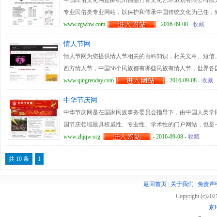
中国民俗文化网是由杭州翰墨丹青文化艺术策划有限公司倾
专业民俗类专业网站，以保护和传承中国传统文化为已任，
化网目前设置有民俗动态、中国民俗史话、中国民俗趣谈、
www.zgwhw.com
- 2016-09-08 -
收藏
国民俗收藏、中国生肖文化、中国传统节日、中华民居、民
情人节网
礼仪、中华姓氏文化、民间传说故事、中华神秘文化、中国
情人节网为您提供情人节相关的百科知识，相关文章、短信
技术与网络信息平台，充分展示最富魅力的民俗艺术精华，
西方情人节，中国56个民族都有哪些民族有情人节，世界各
www.qingrenday.com
- 2016-09-08 -
收藏
中华节庆网
中华节庆网是在国家民族事务委员会指导下，由中国人类学
国节庆领域最具权威性、专业性、学术性的门户网站，也是
展机构使用的交流平台，通过资源输出、节庆文库共享、节
www.zhjqw.org
- 2016-09-08 -
收藏
庆活动推介、节庆合作交流、咨询策划等主要手段，实现中
共 10 条
1
间搭建一座桥梁。中华节庆网秉承“搭建民族节庆交流平台
经济繁荣”的宗旨，设置有专委会专区、节庆资讯、节庆研
返回首页
|
关于我们
|
免责声
庆产业、理事会等主要栏目，致力于促进我国民族节庆产业
Copyright (c)20
京I