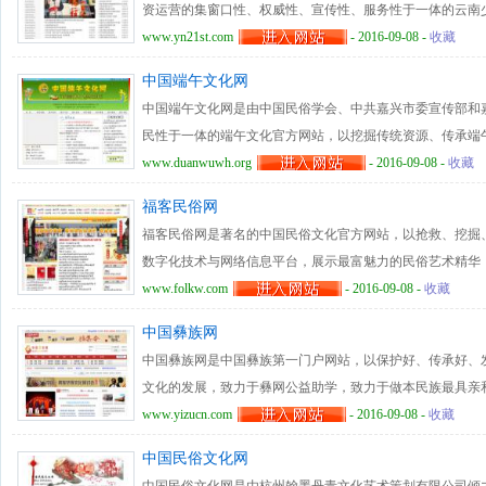
资运营的集窗口性、权威性、宣传性、服务性于一体的云南
任，全面展现和反映新中国成立以来云南25个少数民族地
www.yn21st.com
- 2016-09-08 -
收藏
民族介绍、民族经济、民族地方、政策法规、民族人物、民
中国端午文化网
生、学术研究等几十个方面，为人们了解云南和展示云南民
中国端午文化网是由中国民俗学会、中共嘉兴市委宣传部和
各民族优秀传统文化得到更好地传承和弘扬。并通过多种视
民性于一体的端午文化官方网站，以挖掘传统资源、传承端
丰富性，促进各云南民族文化的共同发展和繁荣。
节日的悠久历史、风俗民情，旨在让更多的禾城市民和国内
www.duanwuwh.org
- 2016-09-08 -
收藏
受嘉兴的端午民俗文化魅力。中国端午文化网通过图文、视
福客民俗网
习俗、端午史料、端午故事、端午漫笔等多个频道，广大网
福客民俗网是著名的中国民俗文化官方网站，以抢救、挖掘
及时完整地了解嘉兴本地在端午节期间政府和民间组织的丰
数字化技术与网络信息平台，展示最富魅力的民俗艺术精华
届中国·端午民俗文化节的精彩瞬间。
救，精心打造优秀民间文化产品（民间手工艺品、特色民俗
www.folkw.com
- 2016-09-08 -
收藏
客民俗网目前设置了以民俗文化为主的专业内容，为互联网
中国彝族网
务，目前推出了民俗资讯、文化遗产、民俗旅游、民俗视频
中国彝族网是中国彝族第一门户网站，以保护好、传承好、
俗论坛、影像民俗、热点评论、奇趣风俗、非遗动态、非遗
文化的发展，致力于彝网公益助学，致力于做本民族最具亲
遗、民俗景点、家庭旅馆、特色线路、特色小吃、民俗专家、民
家园。中国彝族网现已聚成了新闻资讯发布频道、彝人论坛
www.yizucn.com
- 2016-09-08 -
收藏
力于创建民俗类门户网站第一品牌。
富的网络交际平台，开设了新闻、风俗、文学、彝学、助学
中国民俗文化网
目，为中国彝族提供了高效有力的信息交互服务。