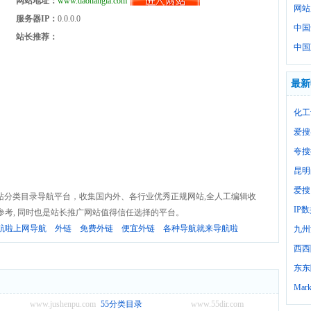
网站地址：
www.daohangla.com
网站
服务器IP：
0.0.0.0
中国
站长推荐：
中国
最新
化工
爱搜
夸搜
昆明
爱搜
站分类目录导航平台，收集国内外、各行业优秀正规网站,全人工编辑收
IP
考, 同时也是站长推广网站值得信任选择的平台。
航啦上网导航
外链
免费外链
便宜外链
各种导航就来导航啦
九州
西西
东东
Mark
www.jushenpu.com
55分类目录
www.55dir.com