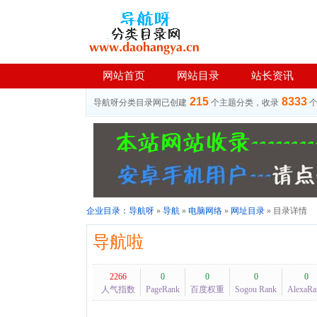
网站首页
网站目录
站长资讯
215
8333
导航呀分类目录网已创建
个主题分类，收录
企业目录：
导航呀
»
导航
»
电脑网络
»
网址目录
» 目录详情
导航啦
2266
0
0
0
0
人气指数
PageRank
百度权重
Sogou Rank
AlexaRa