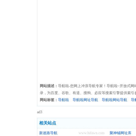
网站描述：
导航啦-您网上冲浪导航专家！导航啦~开放式网
录，为百度、谷歌、有道、搜狗、必应等搜索引擎提供索引参
网站标签：
导航啦
导航啦网址导航
导航啦网站导航
导
ad3
相关站点
新迷路导航
www.hifawn.com
聚神铺网址库