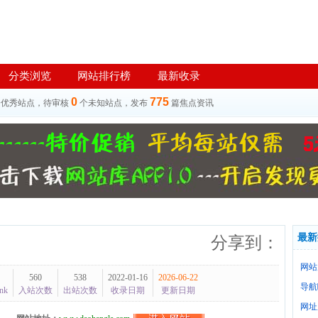
分类浏览
网站排行榜
最新收录
0
775
个优秀站点，待审核
个未知站点，发布
篇焦点资讯
最新
分享到：
网站
560
538
2022-01-16
2026-06-22
导航
nk
入站次数
出站次数
收录日期
更新日期
网址