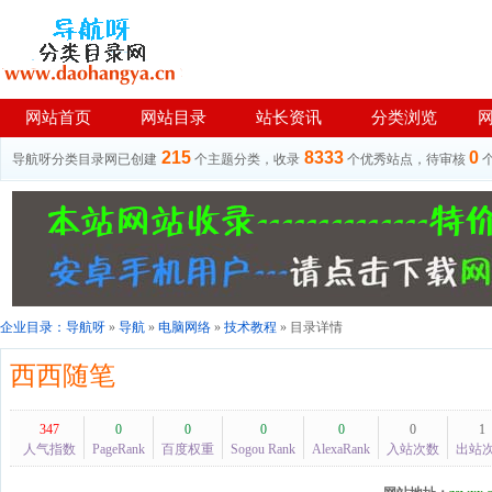
网站首页
网站目录
站长资讯
分类浏览
215
8333
0
导航呀分类目录网已创建
个主题分类，收录
个优秀站点，待审核
企业目录：
导航呀
»
导航
»
电脑网络
»
技术教程
» 目录详情
西西随笔
347
0
0
0
0
0
1
人气指数
PageRank
百度权重
Sogou Rank
AlexaRank
入站次数
出站