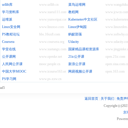
urllib库
www.urllib.cn
菜鸟运维网
www.wangzhiku.
学习资料库
www.xuexi111.com
教程网
www.jcwcn.co
运维派
www.yunweipai.com
Kubernetes中文社区
www.kubernetes
Linux安全网
www.linuxso.com
Linux伊甸园
www.linuxeden
PS教程论坛
bbs.16xx8.com
蚂蚁部落
www.softwhy.c
Coursera
www.coursera.org
Udacity
www.udacity.c
学堂在线
www.xuetangx.com
国家精品课程资源库
www.jingpinke
公开课网
www.openke.net
21ic公开课
open.21ic.com
人民网公开课
mooc.people.cn
新浪公开课
open.sina.com.c
中国大学MOOC
www.icourse163.org
网易视频公开课
open.163.com
PS学习网
www.ps-xxw.cn
ad5
返回首页
|
关于我们
|
免责声
Copyright (c)20
京I
Powere