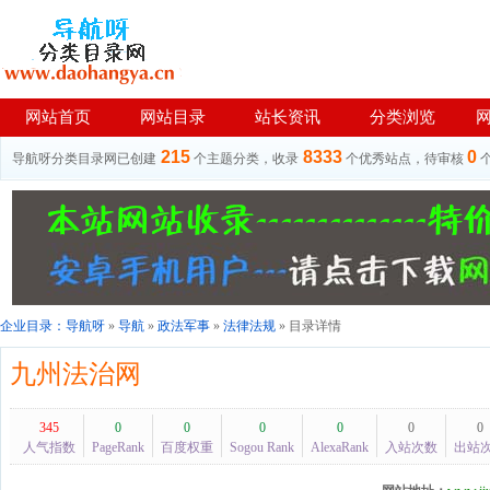
网站首页
网站目录
站长资讯
分类浏览
215
8333
0
导航呀分类目录网已创建
个主题分类，收录
个优秀站点，待审核
企业目录：
导航呀
»
导航
»
政法军事
»
法律法规
» 目录详情
九州法治网
345
0
0
0
0
0
0
人气指数
PageRank
百度权重
Sogou Rank
AlexaRank
入站次数
出站