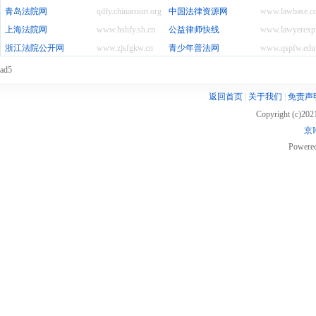
青岛法院网
qdfy.chinacourt.org
中国法律资源网
www.lawbase.c
上海法院网
www.hshfy.sh.cn
公益律师快线
www.lawyerexpr
浙江法院公开网
www.zjsfgkw.cn
青少年普法网
www.qspfw.edu
ad5
返回首页
|
关于我们
|
免责声
Copyright (c)20
京I
Powere