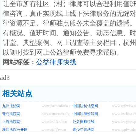
让全市所有社区（村）律师可以合理利用值
律咨询，真正实现线上线下法律服务的无缝
律资源不足、律师驻点服务未全覆盖的遗憾
有概况、值班时间、通知公告、动态信息、
讲堂、典型案例、网上调查等主要栏目，杭
以随时找到网上公益律师免费寻求帮助。
网站标签：
公益律师快线
ad3
相关站点
九州法治网
www.jiuzhoufazhi.com
中国法制信息网
www.zgfzxxw.
青岛法院网
qdfy.chinacourt.org
中国法律资源网
www.lawbase.c
上海法院网
www.hshfy.sh.cn
公益律师快线
www.lawyerexpr
浙江法院公开网
www.zjsfgkw.cn
青少年普法网
www.qspfw.edu