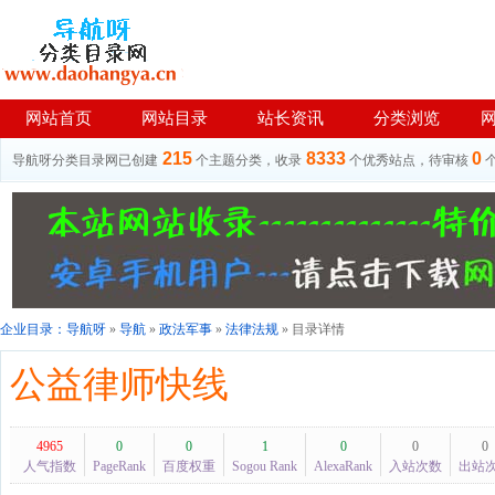
网站首页
网站目录
站长资讯
分类浏览
215
8333
0
导航呀分类目录网已创建
个主题分类，收录
个优秀站点，待审核
企业目录：
导航呀
»
导航
»
政法军事
»
法律法规
» 目录详情
公益律师快线
4965
0
0
1
0
0
0
人气指数
PageRank
百度权重
Sogou Rank
AlexaRank
入站次数
出站