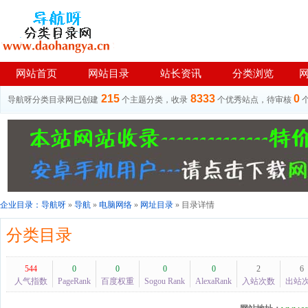
网站首页
网站目录
站长资讯
分类浏览
215
8333
0
导航呀分类目录网已创建
个主题分类，收录
个优秀站点，待审核
企业目录：
导航呀
»
导航
»
电脑网络
»
网址目录
» 目录详情
分类目录
544
0
0
0
0
2
6
人气指数
PageRank
百度权重
Sogou Rank
AlexaRank
入站次数
出站