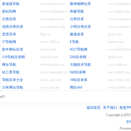
新迷路导航
www.hifawn.com
聚神铺网址库
www.jushenpu.
新站到网
www.xinzhandao.com
终极导航
www.zjnav.com
分类目录
www.seojcw.com
分类目录
www.twonders.
连跪分类目录
www.lgzhuce.org
小明分类目录
www.xmyshyl.
歪歪目录
34pe.cn
极速收录
jis16.com
37导航网
www.37dh.cn
E导航
eeenav.com
奶牛网址目录
cowurl.com
9527导航网
www.9527dhw.t
119导航目录网
start119.com
DM目录网
dirdm.com
网址导航
www.homehs.cn
大咖技术导航
www.itdka.cn
站三界导航
www.zhansanjie.com
940目录网
www.q940.com
导航目录大全
www.z-ml.com
19站目录库
www.19zh.com
35米网址导航
www.35m.net
网址444
www.url444.co
ad5
返回首页
|
关于我们
|
免责声
Copyright (c)20
京I
Powere