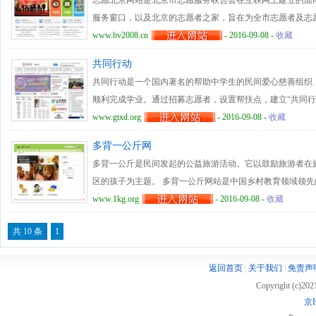
志愿北京网站是北京市志愿服务联合会在互联网上建立的面
服务窗口，以及北京的志愿者之家，旨在为全市志愿者及志
服务记录等服务，并同步展示全市志愿服务动态，对优秀的
www.bv2008.cn
- 2016-09-08 -
收藏
服务的标杆定期展示。志愿北京网站目前设置有志愿项目、
共同行动
合作、研究培训、在线课堂、党团建设等主要栏目，利用网
共同行动是一个国内著名的帮助中学生的民间爱心慈善组织
志愿服务，为公众参与志愿服务和获得志愿服务提供了便捷
顺利完成学业。通过招募志愿者，设置帮扶点，建立“共同行
交流提供了必要保障。
校、慈善组织和学生个人及家庭的力量，共同行动起来。共同
www.gtxd.org
- 2016-09-08 -
收藏
切实为那些愿意进步而受家庭贫困影响学业的学生解决一些
多背一公斤网
以通过该爱心平台，对帮扶点内的帮扶学生进行资助。
多背一公斤是民间发起的公益旅游活动。它以鼓励旅游者在
区的孩子为主题。 多背一公斤网站是中国乡村教育领域领
众在旅行途中探访乡村学校、传递物资和知识、并收集学校
www.1kg.org
- 2016-09-08 -
收藏
网站的志愿者服务着全国超过1000所乡村学校，每月由志愿
共 10 条
1
公益旅行、物资捐赠、支教等各个方面。 多背一公斤曾获 200
奖（Golden Nica）、联想公司08、09年公益创投支持
返回首页
|
关于我们
|
免责声
CCTV慈善导航最具创新力大奖等荣誉。 多背一公斤的品牌管
Copyright (c)20
限公司负责。爱聚（北京）咨询有限公司是一个创新的社会
京I
实现大众的参与和联结，让每个人成为改变社会的力量。