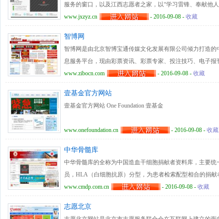
服务的窗口，以及江西志愿者之家，以“学习雷锋、奉献他人
制度化、常态化建设，为改善社会风气和人际关系，以及江
www.jxzyz.cn
- 2016-09-08 -
收藏
西志愿服务网目前设置有新闻、论坛、排行、品牌、公告、
智博网
愿服务管理系统”是积极探索志愿服务网络信息化管理工作
智博网是由北京智博宝通传媒文化发展有限公司倾力打造的
目、特殊群体等相关信息的收集、反馈、处理的方式，着力
息服务平台，现由彩票资讯、彩票专家、投注技巧、电子报
现任务制定和分配、信息采集和传播，以及招募、审核、录
凭借专业、原创、及时、互动的优势，通过网站平台和各专
www.zibocn.com
- 2016-09-08 -
收藏
析、合作、共享等新网络管理运营模式。
足广大用户对彩票资讯和投注信息的需求，同时提供彩票互
壹基金官方网站
壹基金官方网站 One Foundation 壹基金
www.onefoundation.cn
- 2016-09-08 -
收藏
中华骨髓库
中华骨髓库的全称为中国造血干细胞捐献者资料库，主要统
员，HLA（白细胞抗原）分型，为患者检索配型相合的捐献者
准建立的“中国非血缘关系骨髓移植供者资料检索库”。中华
www.cmdp.com.cn
- 2016-09-08 -
收藏
集适龄健康公民报名加入资料库；组织采集志愿者血样；开
志愿北京
开展采集造血干细胞相关服务以及捐献者和移植后患者的随