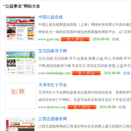
“公益事业”网站大全
中国公益在线
中国公益在线网是由雨旗（上海）网络科技有限公司创办集
持续化为一体的目前国内领先的慈善服务网络平台，以“记录
下开展公益活动，传递正能量、帮贫济困，为实现伟大中国
www.gyzx.org
- 2016-09-08 -
收藏
公益课堂、爱心慈善、公益记录者、慈善项目、便民中心、
宝贝回家寻子网
者视频、留言等主要栏目，服务范围主要包括助学、济困、
宝贝,回家,宝贝回家,寻子,志愿者,免费,公益,寻人,寻亲网,寻
子网,寶貝回家尋子網,寻亲宝贝,寻找宝贝回家,联盟,公益寻子网,张
www.baobeihuijia.com
- 2016-09-08 -
收藏
天津市红十字会
天津市红十字会网站是集动态新闻与信息的发布、更新和管
体的综合性门户网站，也是市会机关和各区县红十字会交流
十字组织影响力，推动红十字事业又好又快发展。天津市红
www.tjredcross.org
- 2016-09-08 -
收藏
系统，专门针对红十字会的工作特点，不仅简化了办事程序
江西志愿服务网
公效率，为红十字会系统提供了方便快捷的工作方式。
江西志愿服务网由江西省文明办在互联网上建立的面向江西