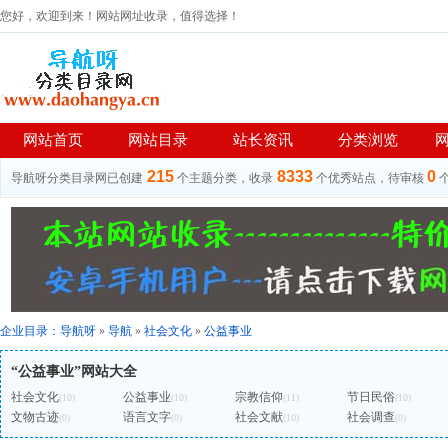
您好，欢迎到来！网站网址收录，值得选择！
网站首页
网站目录
站长资讯
分类浏览
215
8333
0
导航呀分类目录网已创建
个主题分类，收录
个优秀站点，待审核
企业目录：
导航呀
»
导航
»
社会文化
»
公益事业
“公益事业”网站大全
社会文化
公益事业
宗教信仰
节日民俗
(10)
(10)
(11)
(10)
文物古迹
语言文字
社会文献
社会调查
(0)
(0)
(10)
(0)