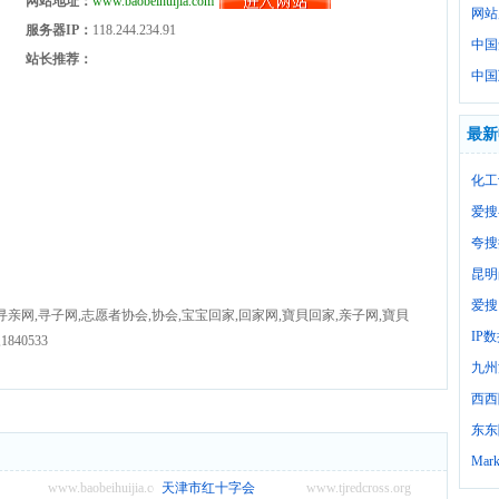
网站地址：
www.baobeihuijia.com
网站
服务器IP：
118.244.234.91
中国
站长推荐：
中国
最新
化工
爱搜
夸搜
昆明
爱搜
,寻亲网,寻子网,志愿者协会,协会,宝宝回家,回家网,寶貝回家,亲子网,寶貝
IP
40533
九州
西西
东东
Mark
www.baobeihuijia.com
天津市红十字会
www.tjredcross.org