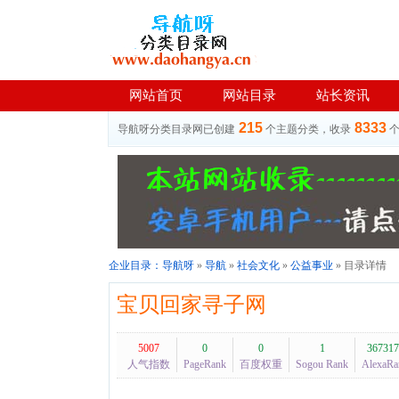
网站首页
网站目录
站长资讯
215
8333
导航呀分类目录网已创建
个主题分类，收录
企业目录：
导航呀
»
导航
»
社会文化
»
公益事业
» 目录详情
宝贝回家寻子网
5007
0
0
1
367317
人气指数
PageRank
百度权重
Sogou Rank
AlexaRa