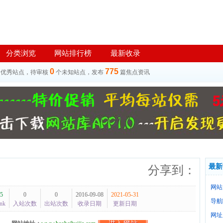
分类浏览
网站排行榜
最新收录
0
775
个优秀站点，待审核
个未知站点，发布
篇焦点资讯
最新
分享到：
网站
5
0
0
2016-09-08
2021-05-31
导航
nk
入站次数
出站次数
收录日期
更新日期
网址