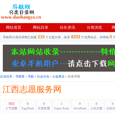
网站首页
网站目录
站长资讯
分类浏览
215
8333
0
导航呀分类目录网已创建
个主题分类，收录
个优秀站点，待审核
企业目录：
导航呀
»
导航
»
社会文化
»
公益事业
» 目录详情
江西志愿服务网
5632
0
0
1
0
0
0
人气指数
PageRank
百度权重
Sogou Rank
AlexaRank
入站次数
出站