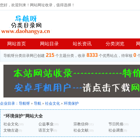
您好，欢迎到来！网站网址收录，值得选择！
网站首页
网站目录
站长资讯
分类浏览
215
8333
0
导航呀分类目录网已创建
个主题分类，收录
个优秀站点，待审核
企业目录：
导航呀
»
导航
»
社会文化
»
环境保护
“环境保护”网站大全
社会文化
公益事业
宗教信仰
节日民俗
(10)
(10)
(11)
(10)
文物古迹
语言文字
社会文献
社会调查
(0)
(0)
(10)
(0)