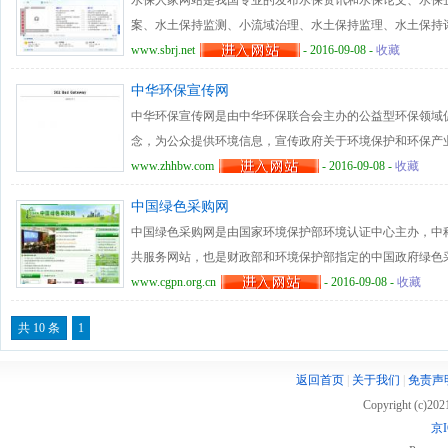
水保人家网站是我国专业的发布水保资讯和水保论文、水保
带、政策法规、通报公告、能力建设、知识库、中国清洁生
案、水土保持监测、小流域治理、水土保持监理、水土保持
产科学理论知识、宣传清洁生产和产业结构调整政策、发布
内容的行业门户。水保人家网站目前设置有文档文库、论坛
www.sbrj.net
- 2016-09-08 -
收藏
单位、公众的意见和建议，促进政府部门与社会各界的有效
力于打造水土保持专业最优秀的网络交流平台，成为水保人
中华环保宣传网
中华环保宣传网是由中华环保联合会主办的公益型环保领域促
念，为公众提供环境信息，宣传政府关于环境保护和环保产
经验和环保实践；团结和聚集社会力量，共同参与和关爱环
www.zhhbw.com
- 2016-09-08 -
收藏
加强环境保护宣传，提高公众环保意识，推动中国环境保护
中国绿色采购网
设、环境灾害、环境健康、正在维权、经济与法、河南频道
中国绿色采购网是由国家环境保护部环境认证中心主办，中
坛展览、专家行、专题等主要频道组成，为各地环保机构提
共服务网站，也是财政部和环境保护部指定的中国政府绿色
提供相关咨询和为企业品牌推广提供宣传服务，全方位、多
务，百分百的满意”的服务理念，专注于中国绿色采购事业
www.cgpn.org.cn
- 2016-09-08 -
收藏
进程，促进政府绿色采购的实施。中国绿色采购网肩负着为
共 10 条
1
社会”的伟大使命，旨在为广大消费者提供各种绿色采购、
服务机构。
返回首页
|
关于我们
|
免责声
Copyright (c)20
京I