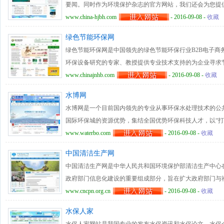
要闻。同时作为环境保护杂志的官方网站，我们还会为您提
关注的社会环保方面的问题，我们会进行相关的焦点追踪报
www.china-hjbh.com
- 2016-09-08 -
收藏
实环境保护的政策，我们网站也设立了政策导航一栏为大家
绿色节能环保网
也会介绍一些有关实际的环保举措。而从大环境来说，我们
绿色节能环保网是中国领先的绿色节能环保行业B2B电子商
措施，政策以及活动。 网站的各个栏目导航，清晰明了，
环保设备研究的专家、教授提供专业技术支持的为企业寻求
志的新近消息。
设备技术服务的行业门户，致力于通过对专业信息的搜集整
www.chinajnhb.com
- 2016-09-08 -
收藏
富的信息源，使您的决策更合理，更科学，为您的产品提供
水博网
品、采购、招商、品牌、公司、资讯、展会、技术、人才、
水博网是一个目前国内领先的专业从事环保水处理技术的公
念和增值服务模式，其专业的数据和行业分类、强大的在线
国际环保城的资源优势，集结全国优势环保科技人才，以“
网用户提供了方便的服务，也是专业人士、市场营销者和管
环保行业企业”为理念，通过企业会员、个人会员、产品展
www.waterbo.com
- 2016-09-08 -
收藏
全方位环保技术沟通的平台。水博网作为行业唯一公司化运
中国清洁生产网
心，以独特的市场定位和深度服务，为客户提供全方位的环
中国清洁生产网是中华人民共和国环境保护部清洁生产中心
施工组织设计、现场施工指导、安装调试指导等，致力于打
政府部门信息化建设的重要组成部分，旨在扩大政府部门与
领先的企业电子商务平台，国内领先的贸易电子交易平台，
化、无纸化、实时化；转变政府职能，推进政务办公自动化
www.cncpn.org.cn
- 2016-09-08 -
收藏
的使用人数最多的第三方网上支付平台，国内领先的全面的
好地服务于民；更好地开发和利用信息资源，把政府有关部
水保人家
息开发出来，变成社会共享的“活”信息。中国清洁生产网目