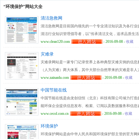
“环境保护”网站大全
清洁急救网
清洁急救网是目前国内领先的一个专业清洁知识及为各行业
清洁行业知识管理倡导者，以“传承清洁文化，追求品质生活
库”为目标，提供与分享各类清洗保洁资料，现代清洁管理
www.clean120.com
- 2016-09-08 -
收藏
透各行各业。清洁急救网主要为企业规范清洁管理自主培训
灾难录
清洗保洁行业人士提供系统培训数据库，强化学习的平台；
灾难录网站是一家专门记录世界上各种典型灾难灾例的信息
洁行业相关的体系知识结构，致力于成为您身边的立体式保
（人为灾难）两大体系，其中大部分自然带来的灾难是非人
为灾难是人类疏忽或者蓄意造成的，大部分是可以预防和制
www.zainanlu.com
- 2016-09-08 -
收藏
染、生物灾难、气象水文、交通事故、工伤事故、社会灾难
中国节能在线
过各种鲜血淋漓的灾难灾例来提示人们，负担日益沉重的地
中国节能在线是由龙创信恒（北京）科技有限公司倾力打造
保护我们美丽的地球。
能环保企业提供信息发布、检索、订阅以及数据服务和信息
职能补充，充当国家节能环保事业的宣传推广及沟通桥梁。
www.cecol.com.cn
- 2016-09-08 -
收藏
能、服务社会”为理念，设置了资讯、政策、招标、节能空
环境保护
题、展会、综合查询、产品平台、节能人才、论坛、国家备
环境保护网站是由中华人民共和国环境保护部主管的官方网
节能环保领域颇具影响力的综合服务平台，并在业界具有较