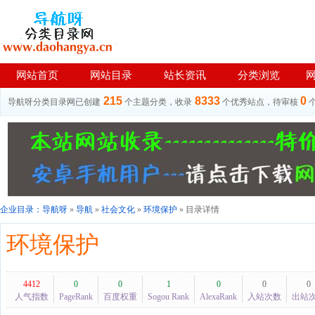
网站首页
网站目录
站长资讯
分类浏览
215
8333
0
导航呀分类目录网已创建
个主题分类，收录
个优秀站点，待审核
企业目录：
导航呀
»
导航
»
社会文化
»
环境保护
» 目录详情
环境保护
4412
0
0
1
0
0
0
人气指数
PageRank
百度权重
Sogou Rank
AlexaRank
入站次数
出站