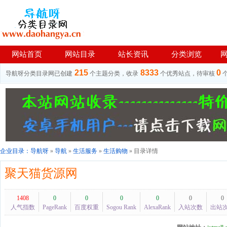
网站首页
网站目录
站长资讯
分类浏览
215
8333
0
导航呀分类目录网已创建
个主题分类，收录
个优秀站点，待审核
企业目录：
导航呀
»
导航
»
生活服务
»
生活购物
» 目录详情
聚天猫货源网
1408
0
0
0
0
0
0
人气指数
PageRank
百度权重
Sogou Rank
AlexaRank
入站次数
出站