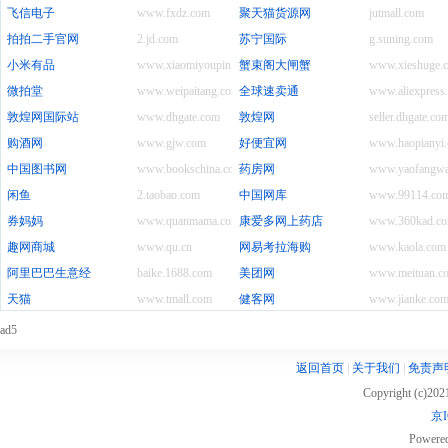
飞信电子
www.fxdz.com
聚天猫货源网
jutmall.com
拍拍二手官网
2.jd.com
苏宁国际
g.suning.com
小米有品
www.xiaomiyoupin.com
蟹束阁大闸蟹
www.xieshuge.
微拍堂
www.weipaitang.com
全球速卖通
www.aliexpress
敦煌网国际站
www.dhgate.com
敦煌网
seller.dhgate.co
购酒网
www.gjw.com
好便宜网
www.haopianyi
中国图书网
www.bookschina.com
药房网
www.yaofangw
闲鱼
2.taobao.com
中国网库
www.99114.co
券妈妈
www.quanmama.com
康爱多网上药店
www.360kad.c
趣网商城
www.qu.cn
网易考拉海购
www.kaola.com
阿里巴巴生意经
baike.1688.com
美团网
www.meituan.c
天猫
www.tmall.com
健客网
www.jianke.co
ad5
返回首页
|
关于我们
|
免责声
Copyright (c)20
京I
Powere