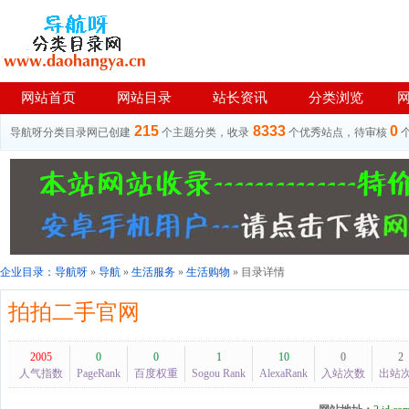
网站首页
网站目录
站长资讯
分类浏览
215
8333
0
导航呀分类目录网已创建
个主题分类，收录
个优秀站点，待审核
企业目录：
导航呀
»
导航
»
生活服务
»
生活购物
» 目录详情
拍拍二手官网
2005
0
0
1
10
0
2
人气指数
PageRank
百度权重
Sogou Rank
AlexaRank
入站次数
出站