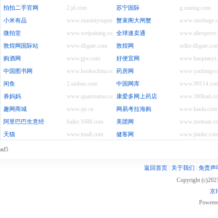
拍拍二手官网
2.jd.com
苏宁国际
g.suning.com
小米有品
www.xiaomiyoupin.com
蟹束阁大闸蟹
www.xieshuge.
微拍堂
www.weipaitang.com
全球速卖通
www.aliexpress
敦煌网国际站
www.dhgate.com
敦煌网
seller.dhgate.co
购酒网
www.gjw.com
好便宜网
www.haopianyi
中国图书网
www.bookschina.com
药房网
www.yaofangw
闲鱼
2.taobao.com
中国网库
www.99114.co
券妈妈
www.quanmama.com
康爱多网上药店
www.360kad.c
趣网商城
www.qu.cn
网易考拉海购
www.kaola.com
阿里巴巴生意经
baike.1688.com
美团网
www.meituan.c
天猫
www.tmall.com
健客网
www.jianke.co
ad5
返回首页
|
关于我们
|
免责声
Copyright (c)20
京I
Powere