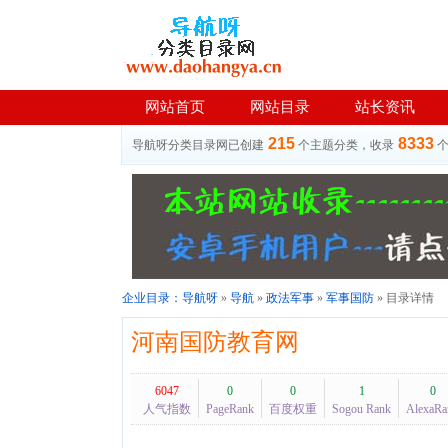
网站首页
网站目录
站长资讯
215
8333
导航呀分类目录网已创建
个主题分类，收录
企业目录：
导航呀
»
导航
»
政法军事
»
军事国防
» 目录详情
河南国防教育网
6047
0
0
1
0
人气指数
PageRank
百度权重
Sogou Rank
AlexaRa