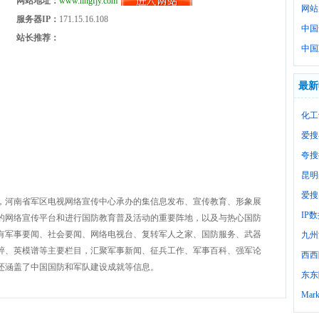
网站地址：
www.hngfjy.com
网站
服务器IP：
171.15.16.108
中国
站长推荐：
中国
最新
化工
爱搜
夸搜
昆明
爱搜
，河南省军区电视网络宣传中心承办的集信息发布、宣传教育、形象展
IP
的网络宣传平台和进行国防教育普及活动的重要阵地，以及与热心国防
有军事要闻、社会要闻、网络电视台、复转军人之家、国防服务、武器
九州
粹、英模谱等主要栏目，汇聚军事新闻、征兵工作、军事百科、强军论
西西
还涵盖了中国国防和军队建设成就等信息。
东东
Mark