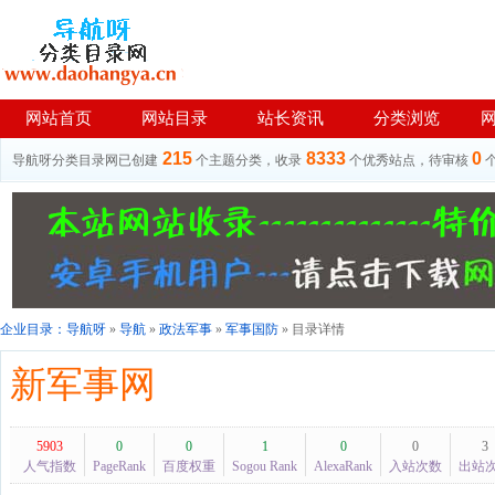
网站首页
网站目录
站长资讯
分类浏览
215
8333
0
导航呀分类目录网已创建
个主题分类，收录
个优秀站点，待审核
企业目录：
导航呀
»
导航
»
政法军事
»
军事国防
» 目录详情
新军事网
5903
0
0
1
0
0
3
人气指数
PageRank
百度权重
Sogou Rank
AlexaRank
入站次数
出站