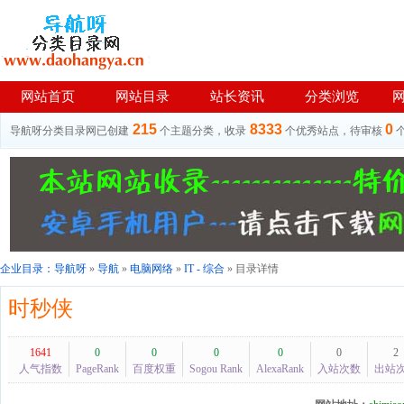
网站首页
网站目录
站长资讯
分类浏览
215
8333
0
导航呀分类目录网已创建
个主题分类，收录
个优秀站点，待审核
企业目录：
导航呀
»
导航
»
电脑网络
»
IT - 综合
» 目录详情
时秒侠
1641
0
0
0
0
0
2
人气指数
PageRank
百度权重
Sogou Rank
AlexaRank
入站次数
出站