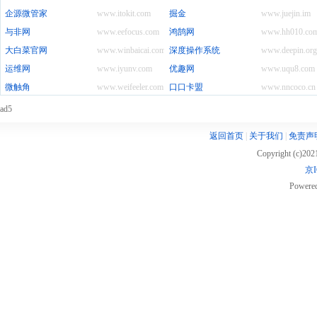
企源微管家
www.itokit.com
掘金
www.juejin.im
与非网
www.eefocus.com
鸿鹄网
www.hh010.co
大白菜官网
www.winbaicai.com
深度操作系统
www.deepin.org
运维网
www.iyunv.com
优趣网
www.uqu8.com
微触角
www.weifeeler.com
口口卡盟
www.nncoco.cn
ad5
返回首页
|
关于我们
|
免责声
Copyright (c)20
京I
Powere