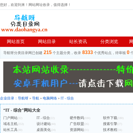
您好，欢迎到来！网站网址收录，值得选择！
网站首页
网站目录
站长资讯
分类浏览
215
8333
0
导航呀分类目录网已创建
个主题分类，收录
个优秀站点，待审核
企业目录：
导航呀
»
导航
»
电脑网络
»
IT - 综合
“IT - 综合”网站大全
门户网站
IT - 综合
硬件数码
软件下载
(32)
(22)
(184)
(180)
域名主机
设计建站
广告联盟
搜索引擎
(253)
(44)
(26)
(27)
站长工具
桌面美化
资源网站
技术教程
(30)
(24)
(31)
(34)