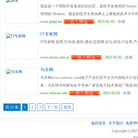
掘金是一个帮助开发者成长的社区，是给开发者用的 Hacker New
理用的 Medium。掘金的技术文章由稀土上聚集的技术大
括：Android、iOS、前端、后端等方面的内容。用户每
www.juejin.im
- 2021-01-02 -
收藏
掘金内还有沸点、掘金翻译计划、线下活动、专栏文章等内容。即使你是
IT专家网
用户，我们相信你也可以在这里有所收获。
IT专家网 趋势,IT,科技,教程,通信,互联网,论坛,评论,IT业界,
www.ctocio.com.cn
- 2021-01-02 -
收藏
与非网
与非网(www.eefocus.com)电子产业社区平台为中国
务，为全球3000家知名半导体厂家及电子技术系统厂商提供技
www.eefocus.com
- 2021-01-02 -
收藏
共 21 条
1
2
3
下一页
尾页
返回首页
|
关于我们
|
免责声
Copyright (c)20