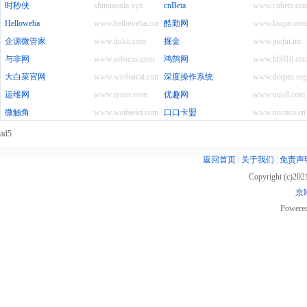
时秒侠
shimiaoxia.xyz
cnBeta
www.cnbeta.co
Helloweba
www.helloweba.com
酷勤网
www.kuqin.com
企源微管家
www.itokit.com
掘金
www.juejin.im
与非网
www.eefocus.com
鸿鹄网
www.hh010.co
大白菜官网
www.winbaicai.com
深度操作系统
www.deepin.org
运维网
www.iyunv.com
优趣网
www.uqu8.com
微触角
www.weifeeler.com
口口卡盟
www.nncoco.cn
ad5
返回首页
|
关于我们
|
免责声
Copyright (c)20
京I
Powere