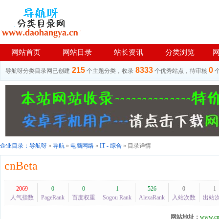
网站首页
网站目录
站长资讯
分类浏览
215
8333
0
导航呀分类目录网已创建
个主题分类，收录
个优秀站点，待审核
企业目录：
导航呀
»
导航
»
电脑网络
»
IT - 综合
» 目录详情
cnBeta
2069
0
0
1
526
0
1
人气指数
PageRank
百度权重
Sogou Rank
AlexaRank
入站次数
出站
网站地址：
www.cn