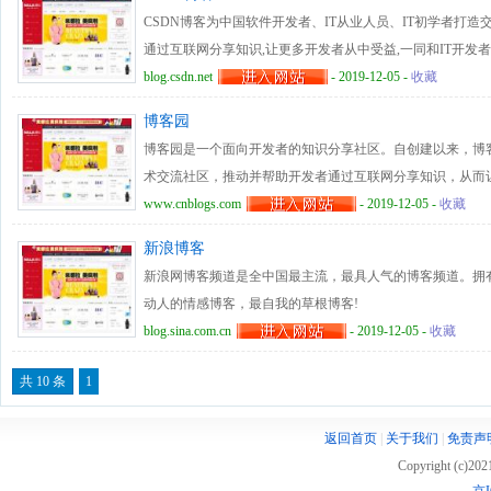
CSDN博客为中国软件开发者、IT从业人员、IT初学者打造
通过互联网分享知识,让更多开发者从中受益,一同和IT开发者
blog.csdn.net
- 2019-12-05 -
收藏
博客园
博客园是一个面向开发者的知识分享社区。自创建以来，博
术交流社区，推动并帮助开发者通过互联网分享知识，从而
者用代码改变世界。
www.cnblogs.com
- 2019-12-05 -
收藏
新浪博客
新浪网博客频道是全中国最主流，最具人气的博客频道。拥
动人的情感博客，最自我的草根博客!
blog.sina.com.cn
- 2019-12-05 -
收藏
共 10 条
1
返回首页
|
关于我们
|
免责声
Copyright (c)20