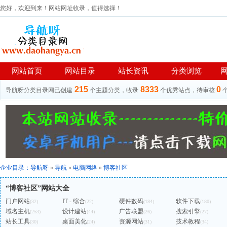
您好，欢迎到来！网站网址收录，值得选择！
网站首页
网站目录
站长资讯
分类浏览
215
8333
0
导航呀分类目录网已创建
个主题分类，收录
个优秀站点，待审核
企业目录：
导航呀
»
导航
»
电脑网络
»
博客社区
“博客社区”网站大全
门户网站
IT - 综合
硬件数码
软件下载
(32)
(22)
(184)
(180)
域名主机
设计建站
广告联盟
搜索引擎
(253)
(44)
(26)
(27)
站长工具
桌面美化
资源网站
技术教程
(30)
(24)
(31)
(34)