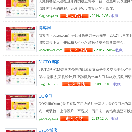
天涯博客是天涯社区开办的独立博客平台，这里可以表达网
点影响社会的进程。天涯博客，有见识的人都在此！
blog.tianya.cn
- 2019-12-05 -
收藏
博客网
博客网（bokee.com）是IT分析家方兴东先生于2002年
博客网是中立、开放和人性化的精选信息资源共享平台。
www.bokee.com
- 2019-12-05 -
收藏
51CTO博客
51CTO博客2.0是国内领先的IT原创文章分享及交流平台,包
架构,微服务,架构设计,PHP教程,Python入门,Java,数据库
认证等文章。
blog.51cto.com
- 2019-12-05 -
收藏
QQ空间
QQ空间(Qzone)是拥有数亿用户的社交网络，是QQ用户
戏、玩装扮、上传照片、写说说、写日志，黄钻贵族还可以
设腾讯开放平台，和第三方开发商、创业者一起为亿万中国
qzone.qq.com
- 2019-12-05 -
收藏
CSDN博客