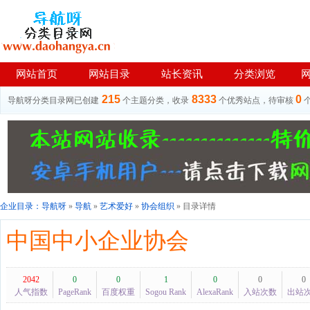
网站首页
网站目录
站长资讯
分类浏览
215
8333
0
导航呀分类目录网已创建
个主题分类，收录
个优秀站点，待审核
企业目录：
导航呀
»
导航
»
艺术爱好
»
协会组织
» 目录详情
中国中小企业协会
2042
0
0
1
0
0
0
人气指数
PageRank
百度权重
Sogou Rank
AlexaRank
入站次数
出站