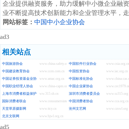
企业提供融资服务，助力缓解中小微企业融
业不断提高技术创新能力和企业管理水平，
网站标签：
中国中小企业协会
ad3
相关站点
中国旅游协会
www.china-safety.org.cn
中国软件行业协会
www.csia.org.c
中国建设教育协会
www.ccen.com.cn
中国投资协会
www.iac.org.cn
中国证券投资基金业协会
www.amac.org.cn
中国标准化协会
www.china-cas.
中国职业经理人协会
www.china-capm.org.cn
中国企业家协会
www.cec1979.or
上海市消费者权益保护委员会
ww.315.sh.cn
深圳市消费者委员会
www.sz315.org
国际消费者联会
www.consumersinternational.org
中国消费者协会
www.cca.org.cn
天堂草原摄影网
www.ttcy.cn
沧州文艺网
www.czswl.org
北京文联网
www.bjwl.org.cn
ad5