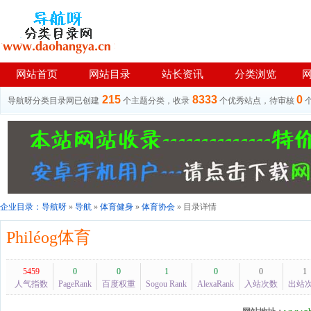
网站首页
网站目录
站长资讯
分类浏览
215
8333
0
导航呀分类目录网已创建
个主题分类，收录
个优秀站点，待审核
企业目录：
导航呀
»
导航
»
体育健身
»
体育协会
» 目录详情
Philéog体育
5459
0
0
1
0
0
1
人气指数
PageRank
百度权重
Sogou Rank
AlexaRank
入站次数
出站