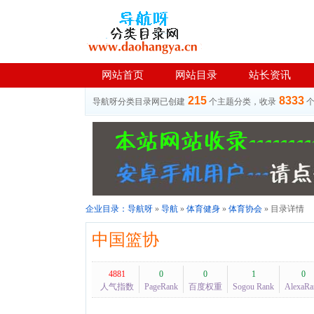
网站首页
网站目录
站长资讯
215
8333
导航呀分类目录网已创建
个主题分类，收录
企业目录：
导航呀
»
导航
»
体育健身
»
体育协会
» 目录详情
中国篮协
4881
0
0
1
0
人气指数
PageRank
百度权重
Sogou Rank
AlexaRa