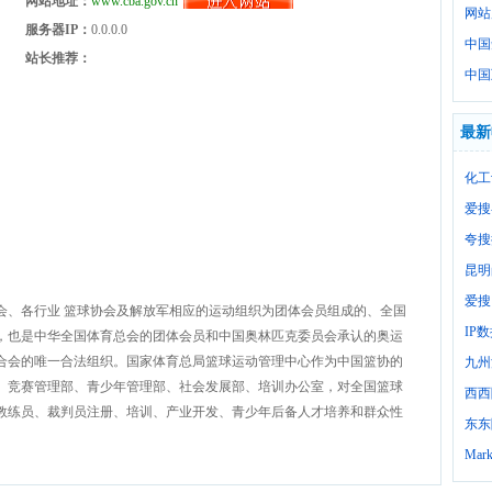
网站地址：
www.cba.gov.cn
网站
服务器IP：
0.0.0.0
中国
站长推荐：
中国
最新
化工
爱搜
夸搜
昆明
爱搜
会、各行业 篮球协会及解放军相应的运动组织为团体会员组成的、全国
IP
，也是中华全国体育总会的团体会员和中国奥林匹克委员会承认的奥运
合会的唯一合法组织。国家体育总局篮球运动管理中心作为中国篮协的
九州
、竞赛管理部、青少年管理部、社会发展部、培训办公室，对全国篮球
西西
教练员、裁判员注册、培训、产业开发、青少年后备人才培养和群众性
东东
Mark