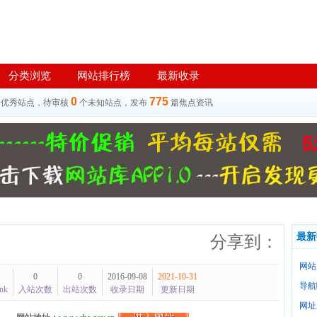
分类浏览
网站排行榜
最新收录
0
775
个优秀站点，待审核
个未知站点，发布
篇焦点资讯
最新
分享到：
网站
0
0
2016-09-08
2021-10-31
导航
nk
入站次数
出站次数
收录日期
更新日期
网址