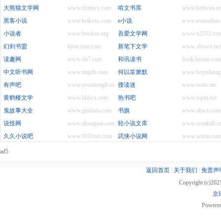
大熊猫文学网
www.dxmwx.com
啃文书库
www.kenwen.or
黑客小说
www.heikexs.com
e小说
www.exiaoshuo
小说者
www.bookzx.org
吾爱文学网
www.x2552.co
幻剑书盟
hjsm.tom.com
新笔下文学
www.xbxwx.net
读趣网
www.du7.com
和讯读书
book.hexun.com
中文听书网
www.tingzh.com
何以笙箫默
www.heyisheng
有声吧
www.yousheng8.com
搜读迷
www.sodu.me
黄鹤楼文学
www.hhlwx.com
热书吧
www.yqtxt.net
鬼故事大全
www.guidada.com
书旗
www.aliwx.com
说怪网
www.shuoguai.com
轻小说文库
www.wenku8.c
久久小说吧
www.9191net.com
武侠小说网
www.wuxia.na
ad5
返回首页
|
关于我们
|
免责声
Copyright (c)20
京I
Powere