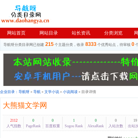
网站首页
网站目录
站长资讯
分类浏览
215
8333
0
导航呀分类目录网已创建
个主题分类，收录
个优秀站点，待审核
企业目录：
导航呀
»
导航
»
文学小说
»
小说阅读
» 目录详情
大熊猫文学网
2112
0
0
1
0
0
19
人气指数
PageRank
百度权重
Sogou Rank
AlexaRank
入站次数
出站