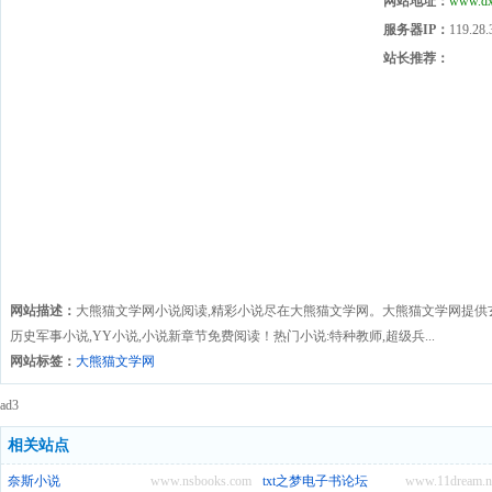
网站地址：
www.d
服务器IP：
119.28.
站长推荐：
网站描述：
大熊猫文学网小说阅读,精彩小说尽在大熊猫文学网。大熊猫文学网提供玄幻
历史军事小说,YY小说,小说新章节免费阅读！热门小说:特种教师,超级兵...
网站标签：
大熊猫文学网
ad3
相关站点
奈斯小说
www.nsbooks.com
txt之梦电子书论坛
www.11dream.n