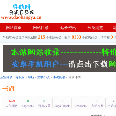
网站首页
网站目录
站长资讯
分类浏览
215
8333
0
导航呀分类目录网已创建
个主题分类，收录
个优秀站点，待审核
企业目录：
导航呀
»
导航
»
文学小说
»
小说阅读
» 目录详情
书旗
1479
0
0
1
0
0
4
人气指数
PageRank
百度权重
Sogou Rank
AlexaRank
入站次数
出站