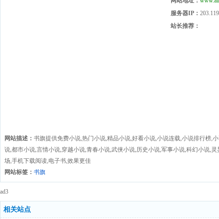
网站地址：
www.al
服务器IP：
203.119
站长推荐：
网站描述：
书旗提供免费小说,热门小说,精品小说,好看小说,小说连载,小说排行榜,
说,都市小说,言情小说,穿越小说,青春小说,武侠小说,历史小说,军事小说,科幻小说,灵异
场,手机下载阅读,电子书,效果更佳
网站标签：
书旗
ad3
相关站点