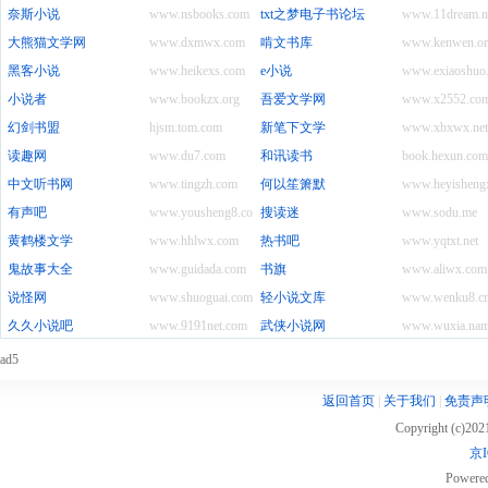
奈斯小说
www.nsbooks.com
txt之梦电子书论坛
www.11dream.n
大熊猫文学网
www.dxmwx.com
啃文书库
www.kenwen.or
黑客小说
www.heikexs.com
e小说
www.exiaoshuo
小说者
www.bookzx.org
吾爱文学网
www.x2552.co
幻剑书盟
hjsm.tom.com
新笔下文学
www.xbxwx.net
读趣网
www.du7.com
和讯读书
book.hexun.com
中文听书网
www.tingzh.com
何以笙箫默
www.heyisheng
有声吧
www.yousheng8.com
搜读迷
www.sodu.me
黄鹤楼文学
www.hhlwx.com
热书吧
www.yqtxt.net
鬼故事大全
www.guidada.com
书旗
www.aliwx.com
说怪网
www.shuoguai.com
轻小说文库
www.wenku8.c
久久小说吧
www.9191net.com
武侠小说网
www.wuxia.na
ad5
返回首页
|
关于我们
|
免责声
Copyright (c)20
京I
Powere