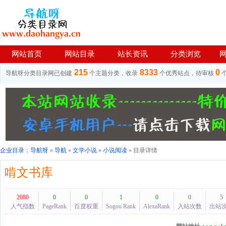
网站首页
网站目录
站长资讯
分类浏览
215
8333
0
导航呀分类目录网已创建
个主题分类，收录
个优秀站点，待审核
企业目录：
导航呀
»
导航
»
文学小说
»
小说阅读
» 目录详情
啃文书库
2080
0
0
1
0
0
5
人气指数
PageRank
百度权重
Sogou Rank
AlexaRank
入站次数
出站