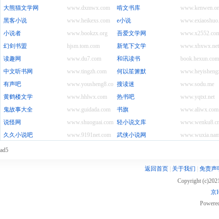
大熊猫文学网
www.dxmwx.com
啃文书库
www.kenwen.or
黑客小说
www.heikexs.com
e小说
www.exiaoshuo
小说者
www.bookzx.org
吾爱文学网
www.x2552.co
幻剑书盟
hjsm.tom.com
新笔下文学
www.xbxwx.net
读趣网
www.du7.com
和讯读书
book.hexun.com
中文听书网
www.tingzh.com
何以笙箫默
www.heyisheng
有声吧
www.yousheng8.com
搜读迷
www.sodu.me
黄鹤楼文学
www.hhlwx.com
热书吧
www.yqtxt.net
鬼故事大全
www.guidada.com
书旗
www.aliwx.com
说怪网
www.shuoguai.com
轻小说文库
www.wenku8.c
久久小说吧
www.9191net.com
武侠小说网
www.wuxia.na
ad5
返回首页
|
关于我们
|
免责声
Copyright (c)20
京I
Powere