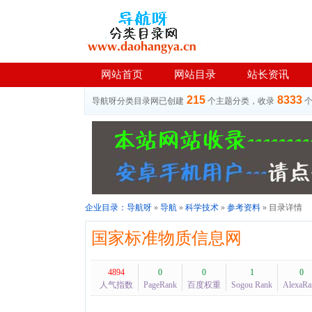
网站首页
网站目录
站长资讯
215
8333
导航呀分类目录网已创建
个主题分类，收录
企业目录：
导航呀
»
导航
»
科学技术
»
参考资料
» 目录详情
国家标准物质信息网
4894
0
0
1
0
人气指数
PageRank
百度权重
Sogou Rank
AlexaRa