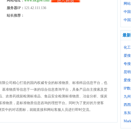
网站地址：
www.mcgbw.com
网站
服务器IP：
121.42.111.136
中国
站长推荐：
中国
最新
化工
爱搜
夸搜
昆明
爱搜
有限公司精心打造的国内权威专业的标准物质、标准样品信息平台，也
IP
、基准物质等信息于一体的综合信息查询平台，具备产品自主搜索及货
品、农兽药残留检测标准品、食品安全检测标准物质、冶金分析、煤炭
九州
基准物质，是标准物质信息咨询的理想平台。同时为了更好的方便客
西西
网页中的对话图标，就能直接和网站客服人员进行即时交流。
东东
Mark