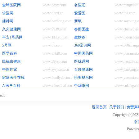
全球医院网
www.qqyy.com
名医汇
www.mingyihui.
求医网
www.qiuyi.cn
爱爱医
www.iiyi.com
播种网
www.bozhong.com
新氧
www.soyoung.
久久健康网
www.9939.com
春雨医生
www.chunyuyis
平安1号药网
www.111.com.cn
生物谷
www.bioon.com
5号网
www.5h.com
360常识网
www.360changs
医学百科
www.wiki8.com
中国医药网
www.pharmnet.
民福康健康
www.39yst.com
医脉通网
www.medlive.c
中医世家
www.zysj.com.cn
百姓健康网
www.jiankang.
家庭医生在线
www.familydoctor.com.cn
悦美整形网
www.yuemei.c
A 医学百科
www.a-hospital.com
中华康网
www.cnkang.c
ad5
返回首页
|
关于我们
|
免责声
Copyright (c)20
京I
Powere