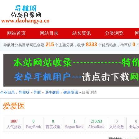
网站首页
网站目录
站长资讯
分类浏览
215
8333
0
导航呀分类目录网已创建
个主题分类，收录
个优秀站点，待审核
企业目录：
导航呀
»
导航
»
卫生健康
»
健康资讯
» 目录详情
爱爱医
1897
0
0
1
215893
0
0
人气指数
PageRank
百度权重
Sogou Rank
AlexaRank
入站次数
出站