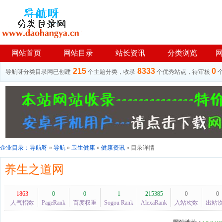
网站首页
网站目录
站长资讯
分类浏览
215
8333
0
导航呀分类目录网已创建
个主题分类，收录
个优秀站点，待审核
企业目录：
导航呀
»
导航
»
卫生健康
»
健康资讯
» 目录详情
养生之道网
1863
0
0
1
215385
0
0
人气指数
PageRank
百度权重
Sogou Rank
AlexaRank
入站次数
出站