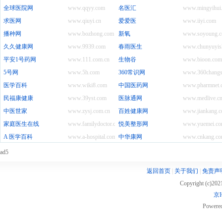
全球医院网
www.qqyy.com
名医汇
www.mingyihui.
求医网
www.qiuyi.cn
爱爱医
www.iiyi.com
播种网
www.bozhong.com
新氧
www.soyoung.
久久健康网
www.9939.com
春雨医生
www.chunyuyis
平安1号药网
www.111.com.cn
生物谷
www.bioon.com
5号网
www.5h.com
360常识网
www.360changs
医学百科
www.wiki8.com
中国医药网
www.pharmnet.
民福康健康
www.39yst.com
医脉通网
www.medlive.c
中医世家
www.zysj.com.cn
百姓健康网
www.jiankang.
家庭医生在线
www.familydoctor.com.cn
悦美整形网
www.yuemei.c
A 医学百科
www.a-hospital.com
中华康网
www.cnkang.c
ad5
返回首页
|
关于我们
|
免责声
Copyright (c)20
京I
Powere