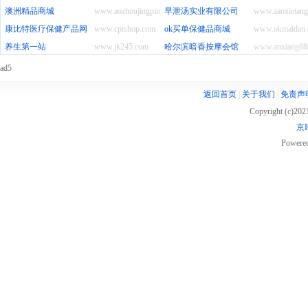
澳洲精品商城
www.aozhoujingpin.com
早泄汤实业有限公司
www.zaoxietan
康比特医疗保健产品网
www.cptshop.com
ok买单保健品商城
www.okmaidan
养生第一站
www.jk245.com
哈尔滨暗香按摩会馆
www.anxiang88
ad5
返回首页
|
关于我们
|
免责声
Copyright (c)20
京I
Powere