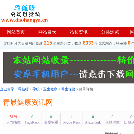
网站首页
网站目录
站长资讯
分类浏览
215
8333
0
导航呀分类目录网已创建
个主题分类，收录
个优秀站点，待审核
企业目录：
导航呀
»
导航
»
卫生健康
»
养生保健
» 目录详情
青晨健康资讯网
5139
0
0
1
0
0
0
人气指数
PageRank
百度权重
Sogou Rank
AlexaRank
入站次数
出站