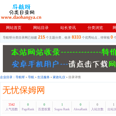
网站首页
网站目录
站长资讯
分类浏览
215
8333
0
导航呀分类目录网已创建
个主题分类，收录
个优秀站点，待审核
企业目录：
导航呀
»
导航
»
生活服务
»
家政礼仪
» 目录详情
无忧保姆网
5542
0
0
1
0
0
1
人气指数
PageRank
百度权重
Sogou Rank
AlexaRank
入站次数
出站