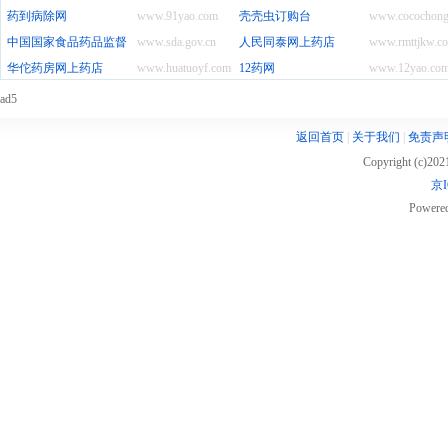
药到病除网
www.91yao.com
壳壳虫订购台
www.cocochong
中国国家食品药品监督管理局SFDA
www.sda.gov.cn
人民同泰网上药店
www.rmttjkw.c
华佗药房网上药店
www.huatuoyf.com
12药网
www.12yao.co
ad5
返回首页
|
关于我们
|
免责声
Copyright (c)20
京I
Powere