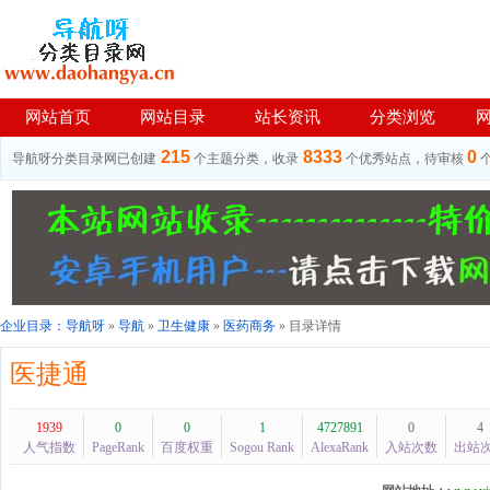
网站首页
网站目录
站长资讯
分类浏览
215
8333
0
导航呀分类目录网已创建
个主题分类，收录
个优秀站点，待审核
企业目录：
导航呀
»
导航
»
卫生健康
»
医药商务
» 目录详情
医捷通
1939
0
0
1
4727891
0
4
人气指数
PageRank
百度权重
Sogou Rank
AlexaRank
入站次数
出站