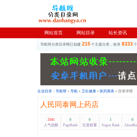
网站首页
网站目录
站长资讯
215
8333
导航呀分类目录网已创建
个主题分类，收录
企业目录：
导航呀
»
导航
»
卫生健康
»
医药商务
» 目录详情
人民同泰网上药店
3341
0
0
1
0
人气指数
PageRank
百度权重
Sogou Rank
AlexaRa