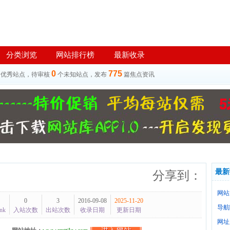
分类浏览
网站排行榜
最新收录
0
775
个优秀站点，待审核
个未知站点，发布
篇焦点资讯
最新
分享到：
网站
0
3
2016-09-08
2025-11-20
导航
nk
入站次数
出站次数
收录日期
更新日期
网址