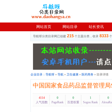
网站首页
网站目录
站长资讯
215
8333
导航呀分类目录网已创建
个主题分类，收录
企业目录：
导航呀
»
导航
»
卫生健康
»
医药商务
» 目录详情
中国国家食品药品监督管理局S
4114
0
0
1
0
人气指数
PageRank
百度权重
Sogou Rank
AlexaRa