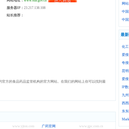
网站地址：
www.sda.gov.cn
网站
服务器IP：
23.217.138.108
中国
站长推荐：
中国
最新
化工
爱搜
夸搜
昆明
爱搜
的官方的食品药品监管机构的官方网站。在我们的网站上你可以找到最
IP
九州
西西
东东
Mark
www.yjton.com
广药官网
www.gpc.com.cn