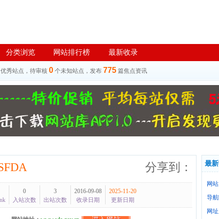
分类浏览
网站排行榜
最新收录
0
775
个优秀站点，待审核
个未知站点，发布
篇焦点资讯
最新
FDA
分享到：
网站
0
3
2016-09-08
2025-11-20
导航
nk
入站次数
出站次数
收录日期
更新日期
网址