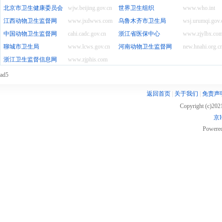
北京市卫生健康委员会
wjw.beijing.gov.cn
世界卫生组织
www.who.int
江西动物卫生监督网
www.jxdwws.com
乌鲁木齐市卫生局
wsj.urumqi.gov.
中国动物卫生监督网
cahi.cadc.gov.cn
浙江省医保中心
www.zjylbx.co
聊城市卫生局
www.lcws.gov.cn
河南动物卫生监督网
new.hnahi.org.c
浙江卫生监督信息网
www.zjphis.com
ad5
返回首页
|
关于我们
|
免责声
Copyright (c)20
京I
Powere