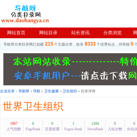
网站首页
网站目录
站长资讯
分类浏览
215
8333
0
导航呀分类目录网已创建
个主题分类，收录
个优秀站点，待审核
企业目录：
导航呀
»
导航
»
卫生健康
»
卫生组织
» 目录详情
世界卫生组织
1967
0
0
1
1104
0
0
人气指数
PageRank
百度权重
Sogou Rank
AlexaRank
入站次数
出站