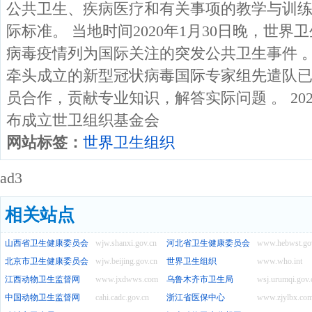
公共卫生、疾病医疗和有关事项的教学与训
际标准。 当地时间2020年1月30日晚，世
病毒疫情列为国际关注的突发公共卫生事件 。
牵头成立的新型冠状病毒国际专家组先遣队
员合作，贡献专业知识，解答实际问题 。 202
布成立世卫组织基金会
网站标签：
世界卫生组织
ad3
相关站点
山西省卫生健康委员会
wjw.shanxi.gov.cn
河北省卫生健康委员会
www.hebwst.go
北京市卫生健康委员会
wjw.beijing.gov.cn
世界卫生组织
www.who.int
江西动物卫生监督网
www.jxdwws.com
乌鲁木齐市卫生局
wsj.urumqi.gov.
中国动物卫生监督网
cahi.cadc.gov.cn
浙江省医保中心
www.zjylbx.co