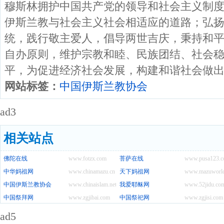
穆斯林拥护中国共产党的领导和社会主义制
伊斯兰教与社会主义社会相适应的道路；弘
统，践行敬主爱人，倡导两世吉庆，秉持和
自办原则，维护宗教和睦、民族团结、社会
平，为促进经济社会发展，构建和谐社会做
网站标签：
中国伊斯兰教协会
ad3
相关站点
佛陀在线
www.fotzx.com
菩萨在线
www.pusa123.
中华妈祖网
www.chinamazu.cn
天下妈祖网
www.mazuworl
中国伊斯兰教协会
www.chinaislam.net.cn
我爱耶稣网
www.52jidu.co
中国祭拜网
www.zgjibai.com
中国祭祀网
www.zgjisi.com
ad5