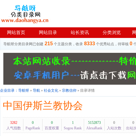
网站首页
网站目录
站长资讯
分类浏览
215
8333
0
导航呀分类目录网已创建
个主题分类，收录
个优秀站点，待审核
企业目录：
导航呀
»
导航
»
社会文化
»
宗教信仰
» 目录详情
中国伊斯兰教协会
3282
0
0
1
5152873
0
0
人气指数
PageRank
百度权重
Sogou Rank
AlexaRank
入站次数
出站