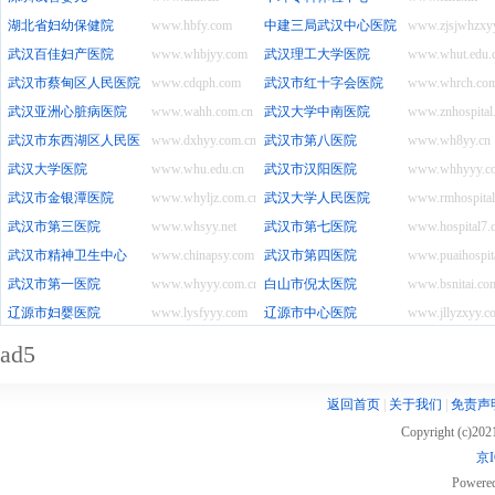
湖北省妇幼保健院
www.hbfy.com
中建三局武汉中心医院
www.zjsjwhzxy
武汉百佳妇产医院
www.whbjyy.com
武汉理工大学医院
www.whut.edu.
武汉市蔡甸区人民医院
www.cdqph.com
武汉市红十字会医院
www.whrch.com
武汉亚洲心脏病医院
www.wahh.com.cn
武汉大学中南医院
www.znhospital
武汉市东西湖区人民医院
www.dxhyy.com.cn
武汉市第八医院
www.wh8yy.cn
武汉大学医院
www.whu.edu.cn
武汉市汉阳医院
www.whhyyy.c
武汉市金银潭医院
www.whyljz.com.cn
武汉大学人民医院
www.rmhospita
武汉市第三医院
www.whsyy.net
武汉市第七医院
www.hospital7.
武汉市精神卫生中心
www.chinapsy.com
武汉市第四医院
www.puaihospita
武汉市第一医院
www.whyyy.com.cn
白山市倪太医院
www.bsnitai.co
辽源市妇婴医院
www.lysfyyy.com
辽源市中心医院
www.jllyzxyy.c
ad5
返回首页
|
关于我们
|
免责声
Copyright (c)20
京I
Powere