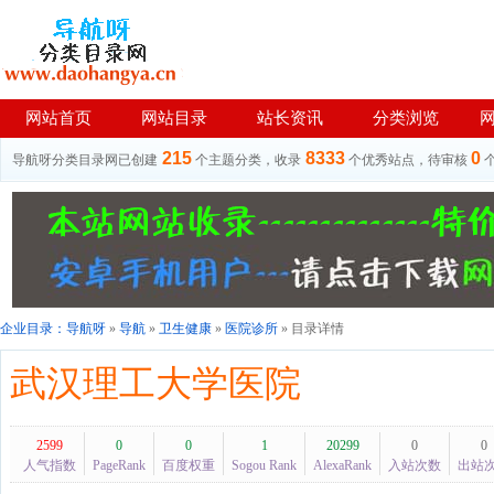
网站首页
网站目录
站长资讯
分类浏览
215
8333
0
导航呀分类目录网已创建
个主题分类，收录
个优秀站点，待审核
企业目录：
导航呀
»
导航
»
卫生健康
»
医院诊所
» 目录详情
武汉理工大学医院
2599
0
0
1
20299
0
0
人气指数
PageRank
百度权重
Sogou Rank
AlexaRank
入站次数
出站