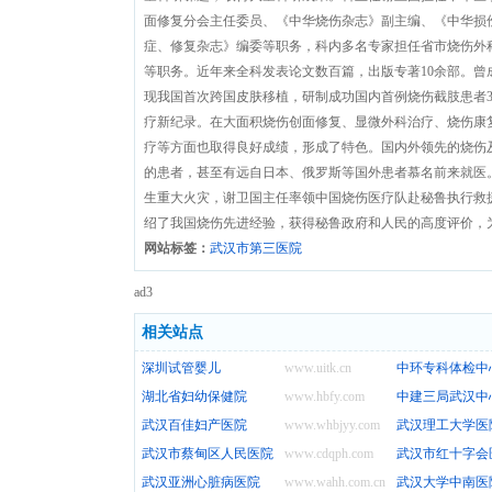
面修复分会主任委员、《中华烧伤杂志》副主编、《中华损
症、修复杂志》编委等职务，科内多名专家担任省市烧伤外
等职务。近年来全科发表论文数百篇，出版专著10余部。曾
现我国首次跨国皮肤移植，研制成功国内首例烧伤截肢患者
疗新纪录。在大面积烧伤创面修复、显微外科治疗、烧伤康
疗等方面也取得良好成绩，形成了特色。国内外领先的烧伤
的患者，甚至有远自日本、俄罗斯等国外患者慕名前来就医。
生重大火灾，谢卫国主任率领中国烧伤医疗队赴秘鲁执行救
绍了我国烧伤先进经验，获得秘鲁政府和人民的高度评价，
网站标签：
武汉市第三医院
ad3
相关站点
深圳试管婴儿
www.uitk.cn
中环专科体检中
湖北省妇幼保健院
www.hbfy.com
中建三局武汉中
武汉百佳妇产医院
www.whbjyy.com
武汉理工大学医
武汉市蔡甸区人民医院
www.cdqph.com
武汉市红十字会
武汉亚洲心脏病医院
www.wahh.com.cn
武汉大学中南医