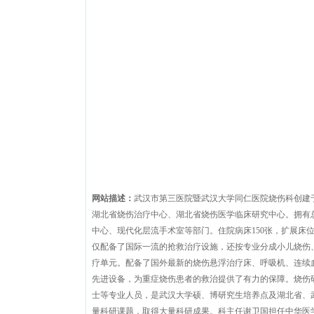
网站描述：
武汉市第三医院暨武汉大学同仁医院烧伤科创建于
湖北省烧伤治疗中心、湖北省烧伤医学临床研究中心。拥有总
中心、现代化层流手术室等部门。住院病床150张，扩展床位2
仅配备了国际一流的抢救治疗设施，还按专业分成小儿烧伤、
疗单元。配备了国外最新的烧伤悬浮治疗床、呼吸机、连续血液
先进设备，为重症烧伤患者的救治提供了有力的保障。烧伤
士等专业人员，是武汉大学硕、博研究生培养点及湖北省、武
量科研课题，取得大量科研成果。科主任谢卫国担任中华医