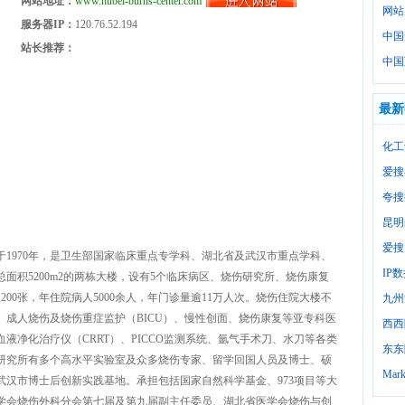
网站地址：
www.hubei-burns-center.com
网站
服务器IP：
120.76.52.194
中国
站长推荐：
中国
最新
化工
爱搜
夸搜
昆明
爱搜
1970年，是卫生部国家临床重点专学科、湖北省及武汉市重点学科、
IP
面积5200m2的两栋大楼，设有5个临床病区、烧伤研究所、烧伤康复
00张，年住院病人5000余人，年门诊量逾11万人次。烧伤住院大楼不
九州
成人烧伤及烧伤重症监护（BICU）、慢性创面、烧伤康复等亚专科医
西西
净化治疗仪（CRRT）、PICCO监测系统、氩气手术刀、水刀等各类
东东
研究所有多个高水平实验室及众多烧伤专家、留学回国人员及博士、硕
Mark
汉市博士后创新实践基地。承担包括国家自然科学基金、973项目等大
学会烧伤外科分会第七届及第九届副主任委员、湖北省医学会烧伤与创