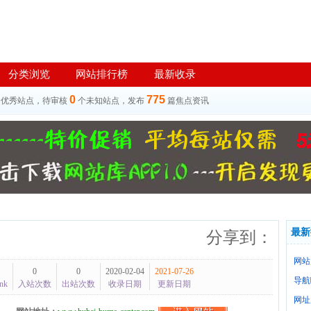
分类浏览
网站排行榜
最新收录
0
775
个优秀站点，待审核
个未知站点，发布
篇焦点资讯
最新
分享到：
网站
0
0
2020-02-04
2021-07-26
导航
nk
入站次数
出站次数
收录日期
更新日期
网址