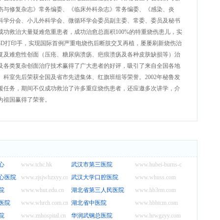
伤与修复杂志》常务编委、《临床外科杂志》常务编委、《感染、炎
科学分会、小儿外科学会、微循环学会委员副主委、常委、委员及秘书
成功救治大量疑难危重患者，成功治愈总面积100%的特重烧伤患儿，实
3D打印手，实现国际首例严重电烧伤后断肢交叉再植，屡屡刷新烧伤治
复及难愈性创面（压疮、糖尿病溃疡、疤痕溃疡及各种皮肤缺损等）治
及各类复杂创面治疗技术赢得了广大患者的好评，吸引了来自全国各地
科室先后荣获全国及省市先进集体、红旗班组等荣誉。2002年秘鲁发
援任务，期间不仅成功救治了许多重症烧伤患者，还应邀多次讲学，介
为祖国赢得了荣誉。
心
www.tchc.hk
武汉市第三医院
www.hubei-burns-center.com
心医院
www.zjsjwhzxyy.com
武汉大学口腔医院
www.whuss.com
院
www.whut.edu.cn
湖北省第三人民医院
www.hb3rm.com
医院
www.whrch.com.cn
湖北省中医院
www.hbhtcm.com
院
www.znhospital.cn
华润武钢总医院
www.hrwgzyy.com