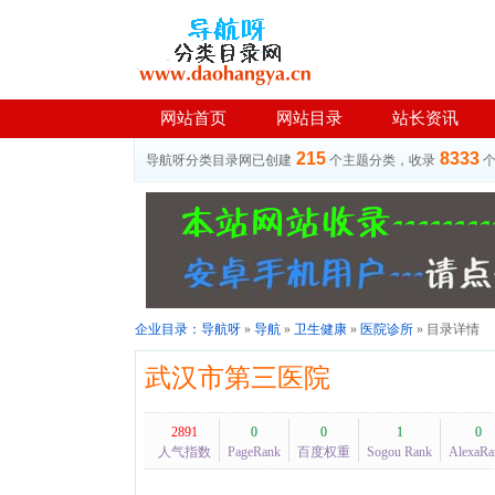
网站首页
网站目录
站长资讯
215
8333
导航呀分类目录网已创建
个主题分类，收录
企业目录：
导航呀
»
导航
»
卫生健康
»
医院诊所
» 目录详情
武汉市第三医院
2891
0
0
1
0
人气指数
PageRank
百度权重
Sogou Rank
AlexaRa