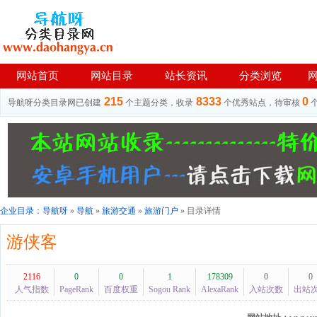
网站首页
网站目录
站长资讯
分类浏览
215
8333
0
导航呀分类目录网已创建
个主题分类，收录
个优秀站点，待审核
企业目录：
导航呀
»
导航
»
旅游交通
»
旅游门户
» 目录详情
游侠客
2116
0
0
1
178309
0
0
人气指数
PageRank
百度权重
Sogou Rank
AlexaRank
入站次数
出站