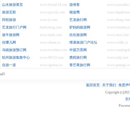
山水旅游黄页
www.lvyou114.com
游侠客
www.youxiake.
旅游互联
www.qcwyly.com
猫途鹰
www.tripadvisor
同程旅游
www.ly.com
艺龙旅行网
www.elong.com
艺龙旅行门户网
hotel.elong.com
驴妈妈旅游网
www.lvmama.c
途牛旅游网
www.tuniu.com
欣欣旅游网
www.cncn.com
住哪儿网
www.zhuna.cn
维港旅游门户论坛
www.weihk.cn
乌镇旅游预订网
www.ewuzhen.com
中国万景网
www.wanjingch
杭州旅游集散中心
www.96123.com
携程旅行网
www.ctrip.com
自游一派
www.egotour.cn
青芒果旅行网
www.qmango.c
ad5
返回首页
|
关于我们
|
免责声
Copyright (c)20
京I
Powere