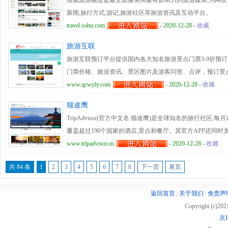
搜狐旅游频道是最全面最实用最有影响力的旅游媒体,为网友们
新闻,旅行方式,游记,旅游社区等旅游资讯及互动平台。
travel.sohu.com
- 2020-12-28 -
收藏
旅游互联
旅游互联预订平台提供国内各大知名旅游景点门票3-9折预
门票价格、旅游资讯、景区图片及游客问答、点评，预订景
www.qcwyly.com
- 2020-12-28 -
收藏
猫途鹰
TripAdvisor(官方中文名 猫途鹰)是全球知名的旅行社区,
覆盖超过190个国家的酒店,景点和餐厅。其官方APP还同
www.tripadvisor.cn
- 2020-12-28 -
收藏
共 84 条
1
2
3
4
5
6
7
8
下一页
尾页
返回首页
|
关于我们
|
免责声
Copyright (c)20
京I