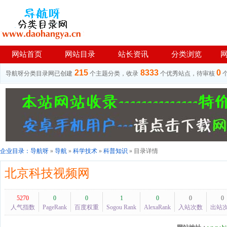
网站首页
网站目录
站长资讯
分类浏览
215
8333
0
导航呀分类目录网已创建
个主题分类，收录
个优秀站点，待审核
企业目录：
导航呀
»
导航
»
科学技术
»
科普知识
» 目录详情
北京科技视频网
5270
0
0
1
0
0
0
人气指数
PageRank
百度权重
Sogou Rank
AlexaRank
入站次数
出站