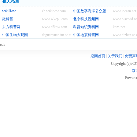
相关站点
wikiHow
zh.wikihow.com
中国数字海洋公众版
www.iocean.net
微科普
www.wkepu.com
北京科技视频网
www.bjscivid.o
东方科普网
www.dfkpw.com
科普知识资料网
kpzs.net
中国生物大观园
daguanyuan.im.ac.cn
中国地震科普网
www.dizhen.ac.
ad5
返回首页
|
关于我们
|
免责声
Copyright (c)20
京I
Powere