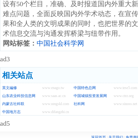
设有50个栏目，准确、及时报道国内外重大
难点问题，全面反映国内外学术动态，在宣
果和全人类的文明成果的同时，也把世界的
术信息交流与沟通发挥桥梁与纽带作用。
网站标签：
中国社会科学网
ad3
相关站点
英文編修
www.enago.tw
中国特色总网
www.tese5.com
山东农业科技信息网
www.saas.ac.cn
中国城镇投资发展网
www.ctrz.org
内蒙古社科联
www.nmgskl.com
社科网
www.sinoss.net
中国地方志
www.difangzhi.cn
ad5
返回首页
|
关于我们
|
免责声