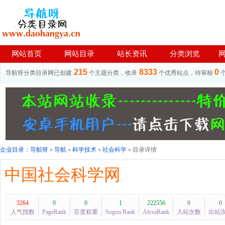
网站首页
网站目录
站长资讯
分类浏览
215
8333
0
导航呀分类目录网已创建
个主题分类，收录
个优秀站点，待审核
企业目录：
导航呀
»
导航
»
科学技术
»
社会科学
» 目录详情
中国社会科学网
3264
0
0
1
222556
0
0
人气指数
PageRank
百度权重
Sogou Rank
AlexaRank
入站次数
出站