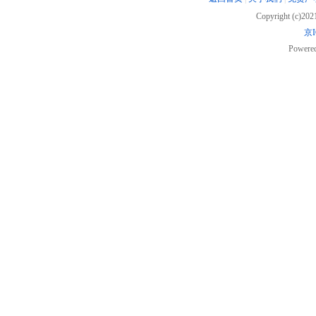
Copyright (c)20
京I
Powere