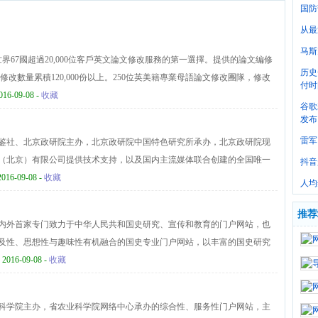
国防
从最
马斯
世界67國超過20,000位客戶英文論文修改服務的第一選擇。提供的論文編修
历史
文修改數量累積120,000份以上。250位英美籍專業母語論文修改團隊，修改
付时
016-09-08 -
收藏
谷歌
发布
雷军
鉴社、北京政研院主办，北京政研院中国特色研究所承办，北京政研院现
（北京）有限公司提供技术支持，以及国内主流媒体联合创建的全国唯一
抖音
展示发展成果、交流实践经验为主旨的中国特色社会主义网上门户，也是
2016-09-08 -
收藏
人均
人充分展示自身特色、交流经验和传播成就的权威网络平台。中国特色总
，共分中国特色、与众不同、名满天下三大版块，涵盖国家概览、国家史
推荐
内外首家专门致力于中华人民共和国史研究、宣传和教育的门户网站，也
、特色论坛、世界视角、特色推进、行业特色、地区特色、单位特色、人
及性、思想性与趣味性有机融合的国史专业门户网站，以丰富的国史研究
产品、特色服务、专业咨询、品牌包装、特色评选、特色活动、整合传
研究者提供便利，为社会公众及对当代中国感兴趣的境外各界人士提供了
 2016-09-08 -
收藏
等众多栏目。
国史网设有国史概览、研究园地、文献中心三大板块，39个栏目，数据库
著作、报刊文献以及统计资料、国史图片、视频资料等数据10余万条；知
科学院主办，省农业科学院网络中心承办的综合性、服务性门户网站，主
次的用户提供浏览、搜索服务；网站还设有“国史学者专栏”、“史料征