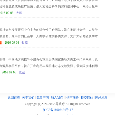
建设的为人文社会科学服务的专业性门户网站，致力于服务人文社会科学
学、历史学、考古学、法学、社会学、民族学、经济学、统计学 、管理
社科资源及成果推广应用，是人文社会科学的资料信息中心、网络出版中
、蒙古学、民族理论、草原文化等学科的社科学术社团网络。
咨询服务中心。社科网现设有管理、资讯、观点、机构、会议、项目、奖
2016-09-08 -
收藏
线、项目成果库、学科导航、常用速查、留言板等主要栏目，通过建设全
社会科学研究工作者提供社科研究的信息服务，还利用人文社科资源与成
国社会与发展研究中心主办的综合性门户网站，旨在推动社会学、人类学
台，同时向海内外整体介绍和展示我国高校人文社会科学的发展动态、研
最全面、最丰富的社会学、人类学研究的各类资源，为广大研究者及学术
及资源共享的平台。社会学人类学中国网目前设置有社会现象、学科·学
- 2016-09-08 -
收藏
数据服务、互动交流、社会论坛、网上调查等主要栏目，主要提供论坛、博
究文献、书籍、调查数据、学界动态、发表评论等多种服务，致力于为大
主管，中国地方志指导小组办公室主办的国家级地方志工作门户网站，也
台。
资源共享的平台，旨在开发利用丰厚的地方志文献资源，最大限度地利用
地为中国的政治、经济、文化、社会建设服务。中国地方志网站目前设置
- 2016-09-08 -
收藏
方志利用、方志整理、 方志交流、期刊通讯、志鉴出版、协会工作、方志
式发布全国地方志工作动态和法规文件，全面展示中国丰富多彩的民俗风
。同时通过交流互动，满足社会公众对地方志工作的了解和需求。
返回首页
|
关于我们
|
免责声明
|
加入我们
|
|
快审服务
|
提交网站
|
网站地图
Copyright (c)2021-2022 导航呀 All Rights Reserved
京ICP备16008424号-17