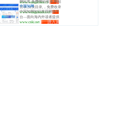
网站库,免费网站收录,网站
www.wangzhiku.cn
立全面的网址库平台：免
站,全人工编辑收录，为百
服务、网站黄页、网上娱
中国知网
目录,分类目录,，免费收录
费收录网站、网址；收录
度、谷歌、有道、搜狗、
乐冲浪导航网站。
中国知网知识发现网络平
www.wangzhanku.cn
国内外、各行业优秀网
国内外各行业优秀的网站
必应等搜索引擎提供索引
台—面向海内外读者提供
站。
网址,让你轻松畅游互联
参考, 同时也是站长推广网
www.cnki.net
中国学术文献、外文文
网，找到您想要的网站、
站值得信任选择的平台。
献、学位论文、报纸、会
信息资源；加入网址库让
议、年鉴、工具书等各类
我们共同成长。网址库!网
资源统一检索、统一导
址酷！上网，您需要网址
航、在线阅读和下载服
库! 网址大全，实用网址一
务。涵盖基础科学、文史
网打尽！
哲、工程科技、社会科
学、农业、经济与管理科
学、医药卫生、信息科技
等十大领域。 CNKI工程
CNKI介绍 国家知识
基础设施（National
Knowledge Infrastructure，
NKI）的概念由世界银行
《1998年度世界发展报
告》提出。1999年3月，以
全面打通知识生产、传
播、扩散与利用各环节信
息通道，打造支持全国各
行业知识创新、学习和应
用的交流合作平台为总目