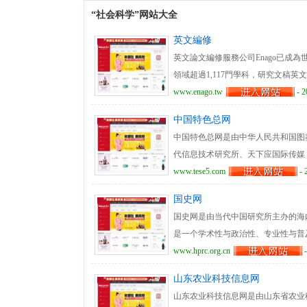
“社会科学”网站大全
英文編修
英文論文編修服務公司Enago已成為
領域超過1,117門學科，研究文稿英
英文、修改論文經驗豐富。
www.enago.tw
- 2
中国特色总网
中国特色总网是由中华人民共和国图
代信息技术研究所、天下应国际传媒
以阐释中国特色社会主义理论体系、
www.tese5.com
- 
全国各行业、各地区、各单位以及个
国史网
网作为中国特色推进联盟的主要阵地
国史网是由当代中国研究所主办的海
册、思想理论、伟大实践、国家发展
是一个学术性与政治性、专业性与普
物特色、主题特色、特色产业、特色
资料和国史学术成果为主要特色，为
www.hprc.org.cn
-
播、载入史册、会员中心、服务中心
解中华人民共和国历史的快捷窗口。
山东农业科技信息网
资源丰富，并收录了国史研究论文、
山东农业科技信息网是由山东省农业
识点链接宽广，为不同类型、不同层