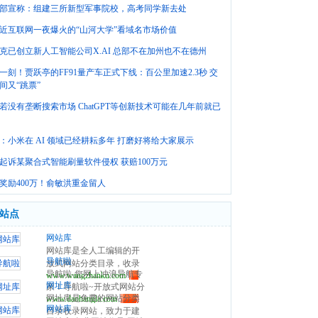
部宣称：组建三所新型军事院校，高考同学新去处
近互联网一夜爆火的“山河大学”看域名市场价值
克已创立新人工智能公司X.AI 总部不在加州也不在德州
一刻！贾跃亭的FF91量产车正式下线：百公里加速2.3秒 交
间又“跳票”
若没有垄断搜索市场 ChatGPT等创新技术可能在几年前就已
：小米在 AI 领域已经耕耘多年 打磨好将给大家展示
起诉某聚合式智能刷量软件侵权 获赔100万元
奖励400万！俞敏洪重金留人
站点
网站库
网站库是全人工编辑的开
导航啦
放式网站分类目录，收录
导航啦-您网上冲浪导航专
www.wangzhanku.com
国内外、各行业优秀网
网址库
家！导航啦~开放式网站分
站，旨在为用户提供更全
网址库是免费的网站分类
www.daohangla.com
类目录导航平台，收集国
面的网站分类目录检索、
网站库
目录收录网站，致力于建
内外、各行业优秀正规网
优秀网站参考、网站推广