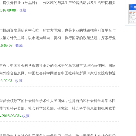
，提供分行业（分品种）、分区域的与其生产经营活动以及生活密切相关
建，为网友作成果展示和推广，全面、客观地展示中华人民共和国的奋斗历
省农业综合门户网站的重要组成部分。山东农业科技信息网现由关于本
2016-09-08 -
收藏
、科技产业、合作交流、纪检监察、党建之窗等主要栏目组成，同时还开
热线等内容，随时为农民朋友提供服务。
与投融资发展研究中心唯一的官方网站，也是专业的城镇招商引资平台与
决策方针为主导，以市场为导向，贯彻、执行国家的政策法规，探索行业
业、企业和企业之间搭建友好的合作平台。中国城镇投资发展网目前设置
16-09-08 -
收藏
政策法规、会员中心、财经新闻、关注城投、城市建等主要栏目，汇集众
领域资深专家，专注于中国城镇品牌的树立与营销，城镇投资与建设等服
主办，中国社会科学杂志社承办的高水平的马克思主义理论宣传网、国家
城镇品牌建设与投资发展的运营平台。
内外综合信息网。中国社会科学网整合中国社科院所属36家研究院所和近
，同时还将利用网站集合平台，把握网络话语主动权，对网上舆情做出快
16-09-08 -
收藏
、及时报道国内外重大新闻，深度解析社会热点、难点问题，全面反映国内
学创新成果和全人类的文明成果的同时，也把世界的文明成果引进来，为
委员会领导下的社会科学学术性人民团体，也是自治区社会科学界学术团
纽带作用。
理与社科评奖部、社会科学普及部、研究部、社会科学信息部和机关党委
心和杂志社2个处级事业单位，已成为党和政府联系全区社会科学工作者的
- 2016-09-08 -
收藏
事业和先进文化的重要力量。内蒙古社科联现有所属区直社会科学类学
7个，会员10万余人，基本形成了覆盖马克思主义、哲学、政治学、文