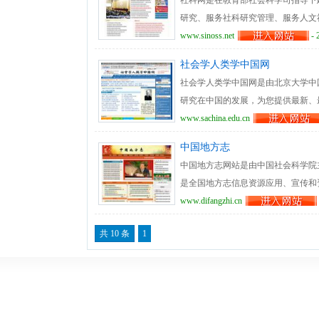
社科网是在教育部社会科学司指导下
学、语言学、新闻学与传播学、艺术
研究、服务社科研究管理、服务人文
学、图书馆、情报与文献学、教育学
心、信息发布中心、网络管理中心和
www.sinoss.net
- 
励、统计、专栏、在线期刊、论文在
社会学人类学中国网
国性的网络平台，不仅为高校及全国
社会学人类学中国网是由北京大学中
果，为人文社会科学服务社会提供平
研究在中国的发展，为您提供最新、
究成果及其他信息。
爱好者提供一个学习、交流的平台以
www.sachina.edu.cn
界、文章·争鸣、读书、文献服务、
中国地方志
客、新闻、学术文章、学术刊物、研
中国地方志网站是由中国社会科学院
家提供一个讨论和交流的公共学术平
是全国地方志信息资源应用、宣传和
信息资源来弘扬我国历史文化，更好
www.difangzhi.cn
有法规文件、方志编修、方志理论、
共 10 条
1
机构等主要栏目，以文字和图片的形
情、风物名胜以及厚重的历史文化