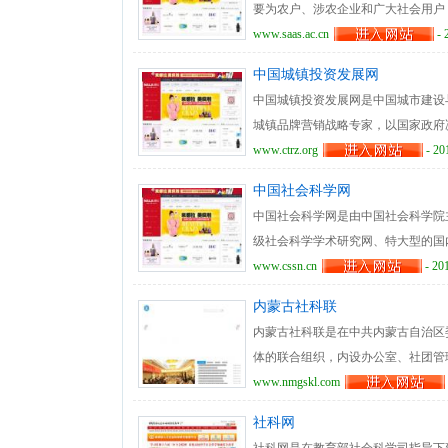
要为农户、涉农企业和广大社会用户
集”、“来稿选登”等栏目，共享共
的各类资讯信息及业务服务，是山东
www.saas.ac.cn
- 
程、辉煌成就和宝贵经验。
院、院所新闻、人事人才、科研管理
中国城镇投资发展网
辟了视频点播、农业实用技术、专家
中国城镇投资发展网是中国城市建设
城镇品牌营销战略专家，以国家政府
的发展趋势和行业动态，为政府和企
www.ctrz.org
- 20
有关于我们、组织机构、行业动态、
中国社会科学网
多品牌营销、城镇规划、地产开发等
中国社会科学网是由中国社会科学院
务，致力于中国小城镇招商引资，是
级社会科学学术研究网、特大型的国
百家期刊、研究中心的分散资源信息
www.cssn.cn
- 20
速回应。网站设有50个栏目，准确
内蒙古社科联
外学术动态，在宣传中国哲学社会科
内蒙古社科联是在中共内蒙古自治区
中外学术信息交流与沟通发挥桥梁与
体的联合组织，内设办公室、社团管
6个职能处室；下辖机关事务服务中
www.nmgskl.com
桥梁和纽带，以及繁荣发展社会科学
社科网
会、协会、研究会、民办社科机构12