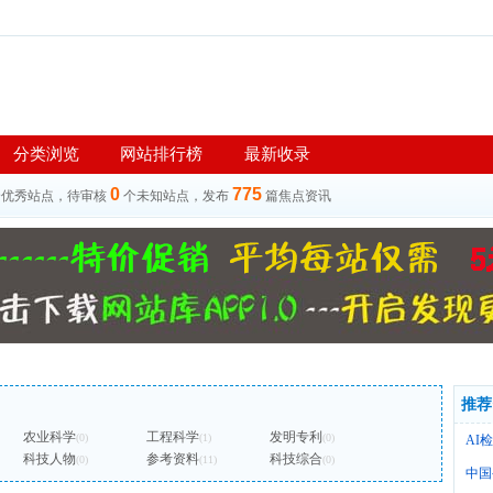
分类浏览
网站排行榜
最新收录
0
775
个优秀站点，待审核
个未知站点，发布
篇焦点资讯
推荐
农业科学
工程科学
发明专利
(0)
(1)
(0)
AI
科技人物
参考资料
科技综合
(0)
(11)
(0)
中国