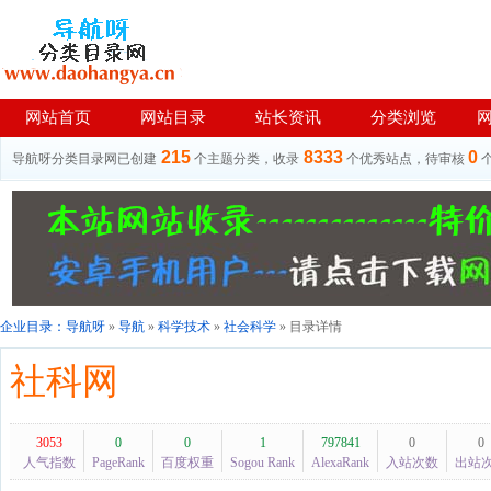
网站首页
网站目录
站长资讯
分类浏览
215
8333
0
导航呀分类目录网已创建
个主题分类，收录
个优秀站点，待审核
企业目录：
导航呀
»
导航
»
科学技术
»
社会科学
» 目录详情
社科网
3053
0
0
1
797841
0
0
人气指数
PageRank
百度权重
Sogou Rank
AlexaRank
入站次数
出站