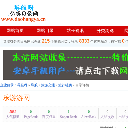
网站首页
网站目录
站长资讯
分类浏览
215
8333
0
导航呀分类目录网已创建
个主题分类，收录
个优秀站点，待审核
企业目录：
导航呀
»
导航
»
旅游交通
»
旅行社类
» 目录详情
乐游游网
5082
0
0
1
0
0
0
人气指数
PageRank
百度权重
Sogou Rank
AlexaRank
入站次数
出站