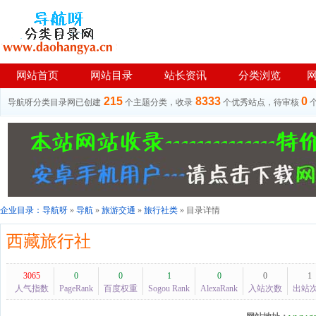
网站首页
网站目录
站长资讯
分类浏览
215
8333
0
导航呀分类目录网已创建
个主题分类，收录
个优秀站点，待审核
企业目录：
导航呀
»
导航
»
旅游交通
»
旅行社类
» 目录详情
西藏旅行社
3065
0
0
1
0
0
1
人气指数
PageRank
百度权重
Sogou Rank
AlexaRank
入站次数
出站