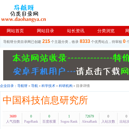
网站首页
网站目录
站长资讯
分类浏览
215
8333
0
导航呀分类目录网已创建
个主题分类，收录
个优秀站点，待审核
企业目录：
导航呀
»
导航
»
科学技术
»
科研机构
» 目录详情
中国科技信息研究所
3689
0
0
1
72679
0
0
人气指数
PageRank
百度权重
Sogou Rank
AlexaRank
入站次数
出站