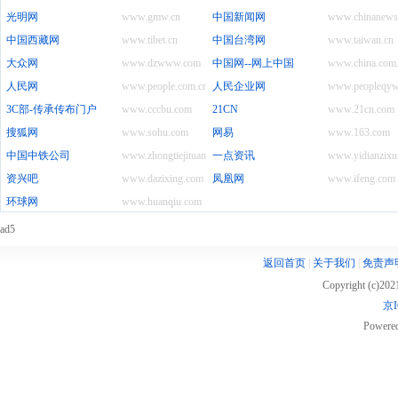
光明网
www.gmw.cn
中国新闻网
www.chinanews
中国西藏网
www.tibet.cn
中国台湾网
www.taiwan.cn
大众网
www.dzwww.com
中国网--网上中国
www.china.com
人民网
www.people.com.cn
人民企业网
www.peopleqyw
3C部-传承传布门户
www.cccbu.com
21CN
www.21cn.com
搜狐网
www.sohu.com
网易
www.163.com
中国中铁公司
www.zhongtiejituan.net
一点资讯
www.yidianzixu
资兴吧
www.dazixing.com
凤凰网
www.ifeng.com
环球网
www.huanqiu.com
ad5
返回首页
|
关于我们
|
免责声
Copyright (c)20
京I
Powere