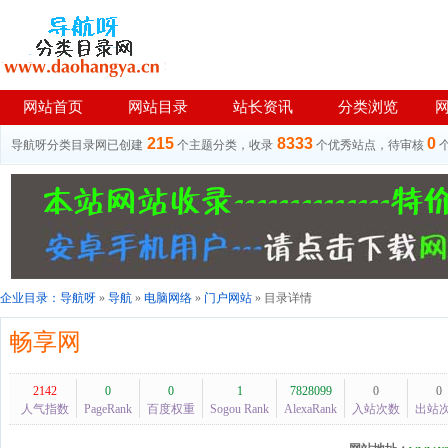
网站首页
网站目录
站长资讯
分类浏览
215
8333
0
导航呀分类目录网已创建
个主题分类，收录
个优秀站点，待审核
企业目录：
导航呀
»
导航
»
电脑网络
»
门户网站
» 目录详情
畅享网
2142
0
0
1
7828099
0
0
人气指数
PageRank
百度权重
Sogou Rank
AlexaRank
入站次数
出站